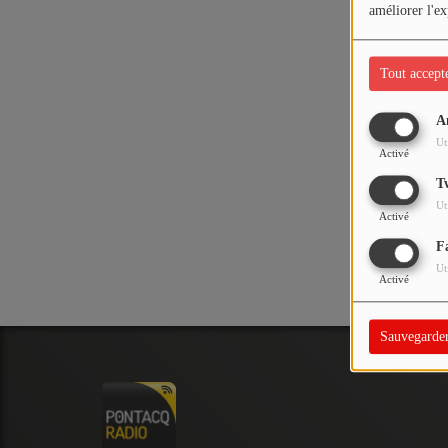
PODCASTS - SAISON 2026/2027
améliorer l'ex
NOS PROGRAMMES COURTS
Tout accept
ARCHIVES - SAISONS PASSÉES
VOS ÉMISSIONS EN IMAGES
A
Oups,
Ut
PHOTOS
Activé
T
Ut
ANNONCEURS & ESPACE PRO
Activé
F
VOTRE PUBLICITÉ SUR PONTACQ RADIO
Ut
Activé
LOCATION DE STUDIOS
Sauvegarde
ÉDUCATION AUX MÉDIAS ET À
L'INFORMATION
EN QUOI ÇA CONSISTE ?
ÉCOUTEZ LES PRODUCTIONS