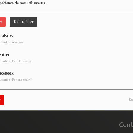
périence de nos utilisateurs.
er
Tout refuser
nalytics
 vous avez rencontré une e
ilisation: Analyse
witter
Il semble que la page que vous recherchez n’existe plus.
ilisation: Fonctionnalité
acebook
ilisation: Fonctionnalité
Pr
r
Cont