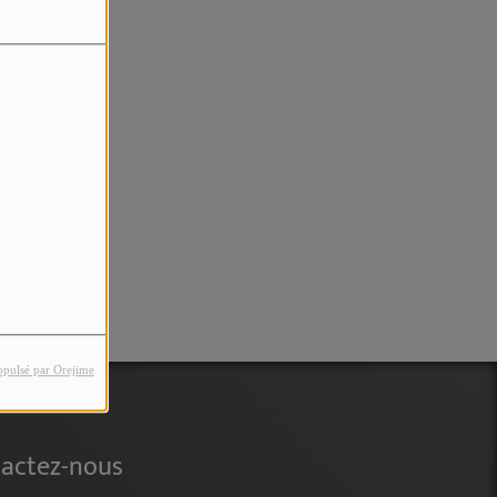
rreur.
opulsé par Orejime
actez-nous