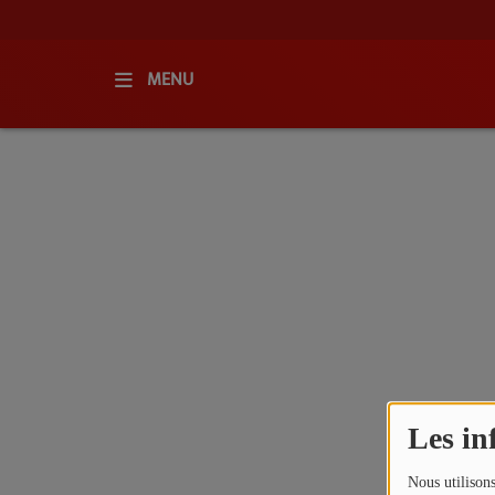
MENU
ACCUEIL
RADIO
QUI SOMMES-NOUS ?
L'ÉQUIPE
GRILLE DES PROGRAMMES
C'ÉTAIT QUOI CE TITRE ?
Les in
MÉDIAS
Nous utilisons