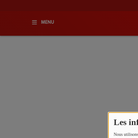
MENU
ACCUEIL
RADIO
QUI SOMMES-NOUS ?
L'ÉQUIPE
GRILLE DES PROGRAMMES
C'ÉTAIT QUOI CE TITRE ?
Les in
MÉDIAS
Nous utilisons