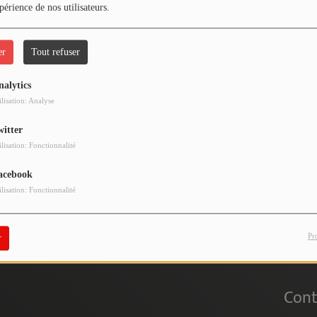
périence de nos utilisateurs.
er
Tout refuser
nalytics
 vous avez rencontré une e
ilisation: Analyse
witter
Il semble que la page que vous recherchez n’existe plus.
ilisation: Fonctionnalité
acebook
ilisation: Fonctionnalité
Pr
r
Cont