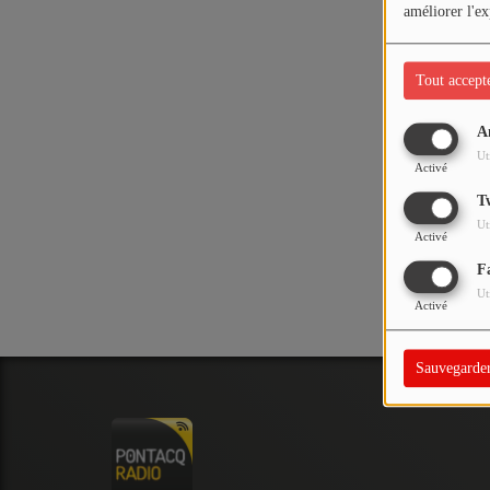
PODCASTS - SAISON 2026/2027
améliorer l'ex
NOS PROGRAMMES COURTS
Tout accept
ARCHIVES - SAISONS PASSÉES
VOS ÉMISSIONS EN IMAGES
A
Oups,
Ut
PHOTOS
Activé
T
Ut
ANNONCEURS & ESPACE PRO
Activé
F
VOTRE PUBLICITÉ SUR PONTACQ RADIO
Ut
Activé
LOCATION DE STUDIOS
Sauvegarde
ÉDUCATION AUX MÉDIAS ET À
L'INFORMATION
EN QUOI ÇA CONSISTE ?
ÉCOUTEZ LES PRODUCTIONS