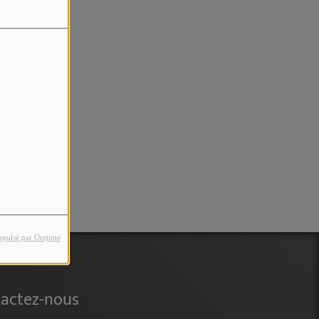
rreur.
opulsé par Orejime
actez-nous