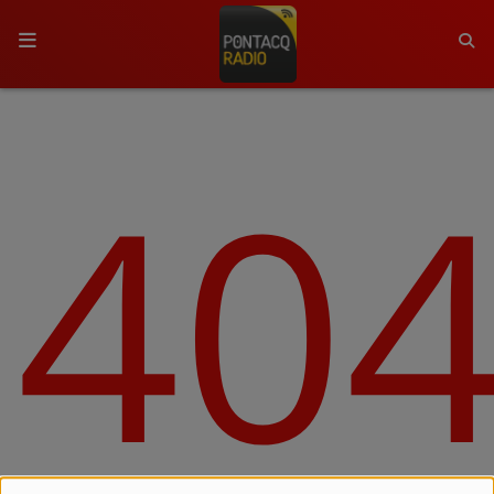
ACCUEIL
40
RADIO
QUI SOMMES-NOUS ?
L'ÉQUIPE
GRILLE DES PROGRAMMES
C'ÉTAIT QUOI CE TITRE ?
MÉDIAS
PODCASTS - SAISON 2026/2027