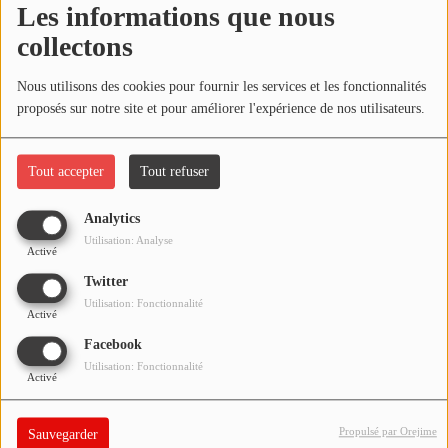
Les informations que nous
NOS PROGRAMMES COURTS
collectons
ARCHIVES - SAISONS PASSÉES
Oups, vous avez
VOS ÉMISSIONS EN IMAGES
Nous utilisons des cookies pour fournir les services et les fonctionnalités
rencontré une erreur.
proposés sur notre site et pour améliorer l'expérience de nos utilisateurs.
PHOTOS
Il semble que la page que vous recherchez n’existe plus.
Tout accepter
Tout refuser
ANNONCEURS & ESPACE PRO
Analytics
VOTRE PUBLICITÉ SUR PONTACQ RADIO
Utilisation: Analyse
Activé
LOCATION DE STUDIOS
Twitter
Utilisation: Fonctionnalité
Activé
ÉDUCATION AUX MÉDIAS ET À
Facebook
L'INFORMATION
Utilisation: Fonctionnalité
EN QUOI ÇA CONSISTE ?
Activé
ÉCOUTEZ LES PRODUCTIONS
Propulsé par Orejime
Sauvegarder