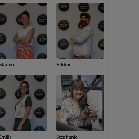
Adrien
Lucas
Bastien
Stéphanie
Jean-Michel
Céline