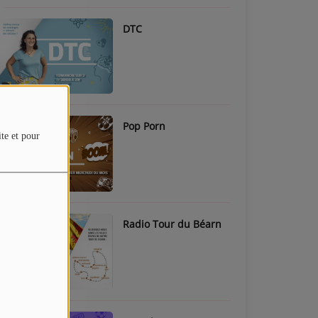
DTC
Pop Porn
ite et pour
Radio Tour du Béarn