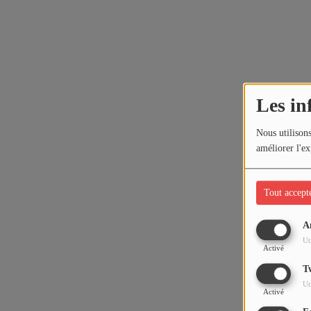
Les in
Nous utilisons
améliorer l'ex
Tout accept
A
Ut
Activé
T
Ut
Activé