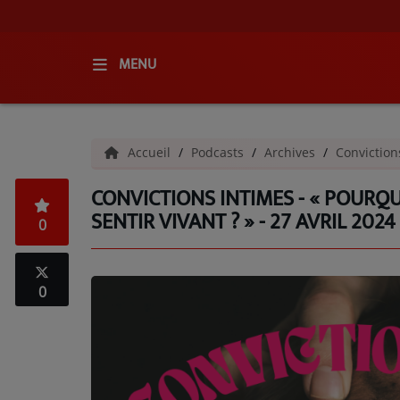
MENU
ACCUEIL
Accueil
Podcasts
Archives
Conviction
RADIO
CONVICTIONS INTIMES - « POURQU
QUI SOMMES-NOUS ?
SENTIR VIVANT ? » - 27 AVRIL 2024
0
L'ÉQUIPE
GRILLE DES PROGRAMMES
0
C'ÉTAIT QUOI CE TITRE ?
MÉDIAS