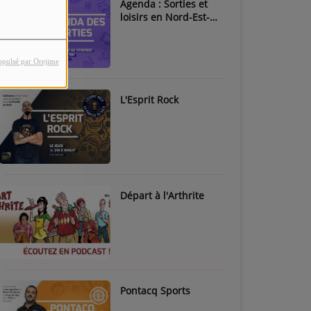
Agenda : Sorties et
loisirs en Nord-Est-
Béarn & Pays de Nay
opulsé par Orejime
L'Esprit Rock
Départ à l'Arthrite
Pontacq Sports