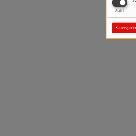
F
Ut
Activé
Sauvegarde