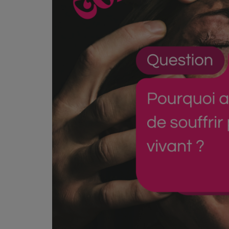
PODCASTS - SAISON 2026/2027
NOS PROGRAMMES COURTS
ARCHIVES - SAISONS PASSÉES
VOS ÉMISSIONS EN IMAGES
PHOTOS
ANNONCEURS & ESPACE PRO
VOTRE PUBLICITÉ SUR PONTACQ RADIO
LOCATION DE STUDIOS
ÉDUCATION AUX MÉDIAS ET À
L'INFORMATION
EN QUOI ÇA CONSISTE ?
ÉCOUTEZ LES PRODUCTIONS