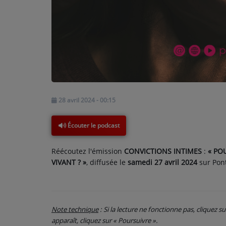
PARTICIPEZ
JEUX CONCOURS
RECRUTEMENT
VENEZ DANS LE PUBLIC !
28 avril 2024 - 00:15
CRÉATIONS AUDIOVISUELLES
Écouter le podcast
L'ŒIL DE L'OIE | PRÉSENTATION
Réécoutez l'émission
CONVICTIONS INTIMES
:
« PO
VIDÉOS | L’ŒIL DE L'OIE
VIVANT ? »
, diffusée le
samedi 27 avril 2024
sur Pont
VIDÉOS | JEUX
Note technique
: Si la lecture ne fonctionne pas, cliquez s
PARTENAIRES
apparaît, cliquez sur « Poursuivre ».