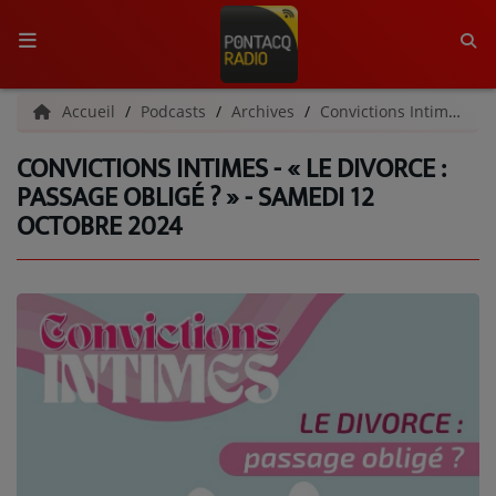
ACCUEIL
Accueil
Podcasts
Archives
Convictions Intimes | Archives
CONVICTIONS INTIMES - « LE DIVORCE :
RADIO
PASSAGE OBLIGÉ ? » - SAMEDI 12
OCTOBRE 2024
QUI SOMMES-NOUS ?
L'ÉQUIPE
GRILLE DES PROGRAMMES
C'ÉTAIT QUOI CE TITRE ?
MÉDIAS
PODCASTS - SAISON 2026/2027