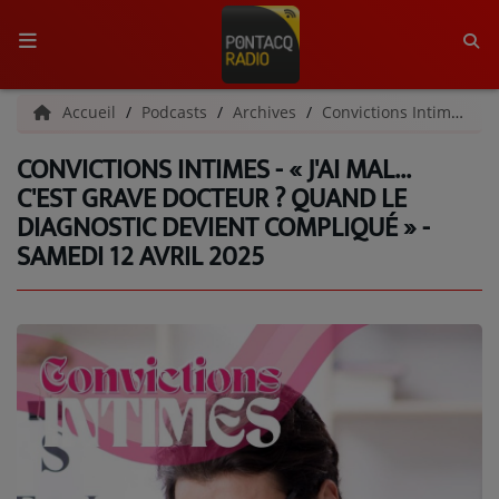
ACCUEIL
Accueil
Podcasts
Archives
Convictions Intimes | Archives
CONVICTIONS INTIMES - « J'AI MAL...
RADIO
C'EST GRAVE DOCTEUR ? QUAND LE
DIAGNOSTIC DEVIENT COMPLIQUÉ » -
QUI SOMMES-NOUS ?
SAMEDI 12 AVRIL 2025
L'ÉQUIPE
GRILLE DES PROGRAMMES
C'ÉTAIT QUOI CE TITRE ?
MÉDIAS
PODCASTS - SAISON 2026/2027