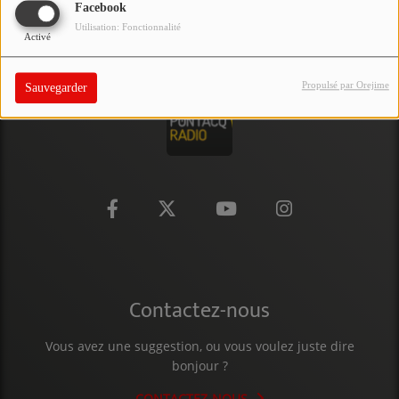
Facebook
PARTICIPEZ
Utilisation: Fonctionnalité
Activé
JEUX CONCOURS
Propulsé par Orejime
Sauvegarder
RECRUTEMENT
VENEZ DANS LE PUBLIC !
CRÉATIONS AUDIOVISUELLES
L'ŒIL DE L'OIE | PRÉSENTATION
VIDÉOS | L’ŒIL DE L'OIE
VIDÉOS | JEUX
Contactez-nous
Vous avez une suggestion, ou vous voulez juste dire
PARTENAIRES
bonjour ?
CONTACTEZ-NOUS