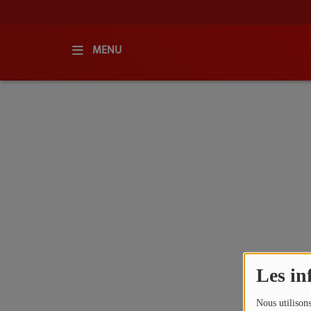
MENU
ACCUEIL
RADIO
QUI SOMMES-NOUS ?
L'ÉQUIPE
GRILLE DES PROGRAMMES
C'ÉTAIT QUOI CE TITRE ?
Les in
MÉDIAS
Nous utilisons