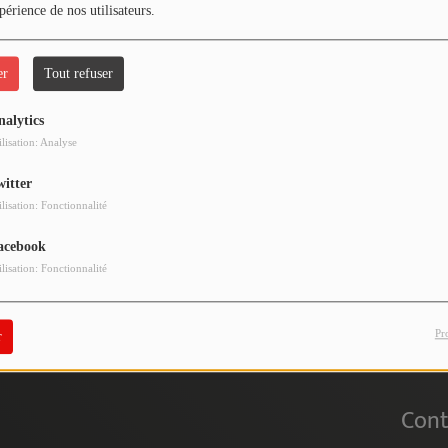
périence de nos utilisateurs.
er
Tout refuser
nalytics
 vous avez rencontré une e
ilisation: Analyse
witter
Il semble que la page que vous recherchez n’existe plus.
ilisation: Fonctionnalité
acebook
ilisation: Fonctionnalité
Pr
r
Cont