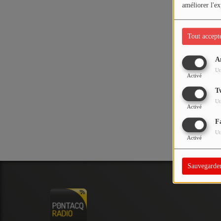
PODCASTS - SAISON 2026/2027
améliorer l'ex
NOS PROGRAMMES COURTS
Tout accept
ARCHIVES - SAISONS PASSÉES
VOS ÉMISSIONS EN IMAGES
A
Oups,
Ut
PHOTOS
Activé
T
Ut
ANNONCEURS & ESPACE PRO
Activé
F
VOTRE PUBLICITÉ SUR PONTACQ RADIO
Ut
Activé
LOCATION DE STUDIOS
Sauvegarde
ÉDUCATION AUX MÉDIAS ET À
L'INFORMATION
EN QUOI ÇA CONSISTE ?
ÉCOUTEZ LES PRODUCTIONS