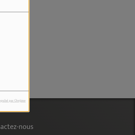
rreur.
opulsé par Orejime
actez-nous