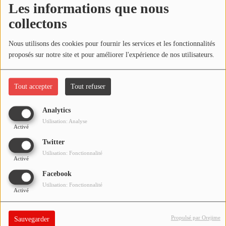
Les informations que nous
NOS PROGRAMMES COURTS
collectons
ARCHIVES - SAISONS PASSÉES
Oups, vous avez
VOS ÉMISSIONS EN IMAGES
Nous utilisons des cookies pour fournir les services et les fonctionnalités
rencontré une erreur.
proposés sur notre site et pour améliorer l'expérience de nos utilisateurs.
PHOTOS
Il semble que la page que vous recherchez n’existe plus.
Tout accepter
Tout refuser
ANNONCEURS & ESPACE PRO
Analytics
VOTRE PUBLICITÉ SUR PONTACQ RADIO
Utilisation: Analyse
Activé
LOCATION DE STUDIOS
Twitter
Utilisation: Fonctionnalité
Activé
ÉDUCATION AUX MÉDIAS ET À
Facebook
L'INFORMATION
Utilisation: Fonctionnalité
EN QUOI ÇA CONSISTE ?
Activé
ÉCOUTEZ LES PRODUCTIONS
Propulsé par Orejime
Sauvegarder