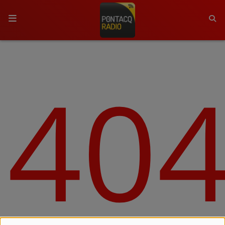
ACCUEIL
40
RADIO
QUI SOMMES-NOUS ?
L'ÉQUIPE
GRILLE DES PROGRAMMES
C'ÉTAIT QUOI CE TITRE ?
MÉDIAS
PODCASTS - SAISON 2026/2027