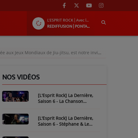
L'ESPRIT ROCK | Avec le groupe « Ni!L »
REDIFFUSION | PONTACQ RADIO
ux Jeux Mondiaux de Jiu-jitsu, est notre invitée !
NOS VIDÉOS
[L'Esprit Rock] La Dernière,
Saison 6 - La Chanson
Mythique : Plastic Bertrand
[L'Esprit Rock] La Dernière,
Saison 6 - Stéphane & Le
Piratage de L'Esprit Rock