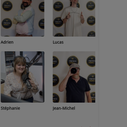
Adrien
Lucas
Bastien
Stéphanie
Jean-Michel
Céline