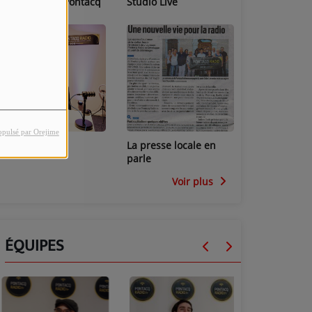
Les locaux de Pontacq
Studio Live
Radio
opulsé par Orejime
Studio Mini
La presse locale en
parle
Voir plus
ÉQUIPES