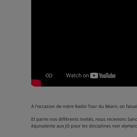
PODCASTS - SAISON 2026/2027
NOS PROGRAMMES COURTS
ARCHIVES - SAISONS PASSÉES
VOS ÉMISSIONS EN IMAGES
PHOTOS
ANNONCEURS & ESPACE PRO
VOTRE PUBLICITÉ SUR PONTACQ RADIO
LOCATION DE STUDIOS
À l'occasion de notre Radio Tour du Béarn, on fais
ÉDUCATION AUX MÉDIAS ET À
L'INFORMATION
Et parmi nos différents invités, nous recevions Sa
EN QUOI ÇA CONSISTE ?
équivalente aux JO pour les disciplines non olympiq
ÉCOUTEZ LES PRODUCTIONS