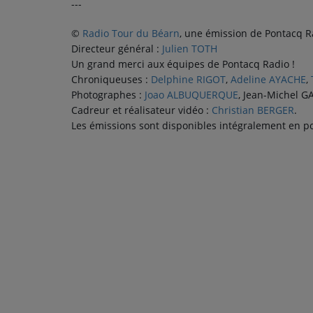
---
©
Radio Tour du Béarn
, une émission de Pontacq R
PARTICIPEZ
Directeur général :
Julien TOTH
Un grand merci aux équipes de Pontacq Radio !
JEUX CONCOURS
Chroniqueuses :
Delphine RIGOT
,
Adeline AYACHE
,
Photographes :
Joao ALBUQUERQUE
, Jean-Michel 
RECRUTEMENT
Cadreur et réalisateur vidéo :
Christian BERGER
.
VENEZ DANS LE PUBLIC !
Les émissions sont disponibles intégralement en po
CRÉATIONS AUDIOVISUELLES
L'ŒIL DE L'OIE | PRÉSENTATION
VIDÉOS | L’ŒIL DE L'OIE
VIDÉOS | JEUX
PARTENAIRES