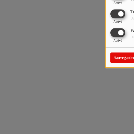
Activé
T
Ut
Activé
F
Ut
Activé
Sauvegarde