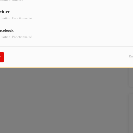
witter
ilisation: Fonctionnalité
acebook
ilisation: Fonctionnalité
Pr
r