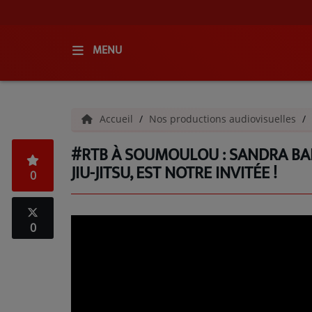
MENU
ACCUEIL
Accueil
Nos productions audiovisuelles
RADIO
#RTB À SOUMOULOU : SANDRA BAD
QUI SOMMES-NOUS ?
JIU-JITSU, EST NOTRE INVITÉE !
0
L'ÉQUIPE
GRILLE DES PROGRAMMES
0
C'ÉTAIT QUOI CE TITRE ?
MÉDIAS