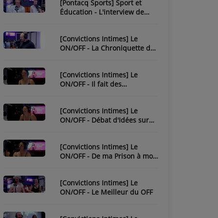
[Pontacq Sports] Sport et
Éducation - L'interview de
Christophe Bonnassiolle
[Convictions Intimes] Le
ON/OFF - La Chroniquette de
Julien
[Convictions Intimes] Le
ON/OFF - Il fait des
chroniques...
[Convictions Intimes] Le
ON/OFF - Débat d'Idées sur
l'Ésotérisme
[Convictions Intimes] Le
ON/OFF - De ma Prison à mon
Évasion
[Convictions Intimes] Le
ON/OFF - Le Meilleur du OFF