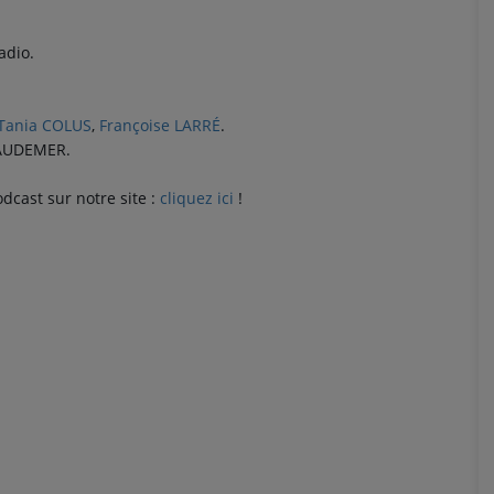
adio.
Tania COLUS
,
Françoise LARRÉ
.
GAUDEMER.
dcast sur notre site :
cliquez ici
!