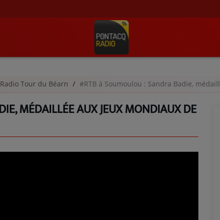
Radio Tour du Béarn
#RTB à Soumoulou : Sandra Badie, médaillée a
IE, MÉDAILLÉE AUX JEUX MONDIAUX DE