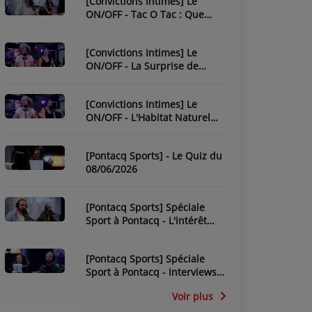
[Convictions Intimes] Le
ON/OFF - Tac O Tac : Que
Savez-Vous de L'Équipe ?
[Convictions Intimes] Le
ON/OFF - La Surprise de
Nadège
[Convictions Intimes] Le
ON/OFF - L'Habitat Naturel
des Chroniqueurs
[Pontacq Sports] - Le Quiz du
08/06/2026
[Pontacq Sports] Spéciale
Sport à Pontacq - L'intérêt
pour la CDM 2026 dépend-il
de la France ?
[Pontacq Sports] Spéciale
Sport à Pontacq - Interviews
des invités
Voir plus