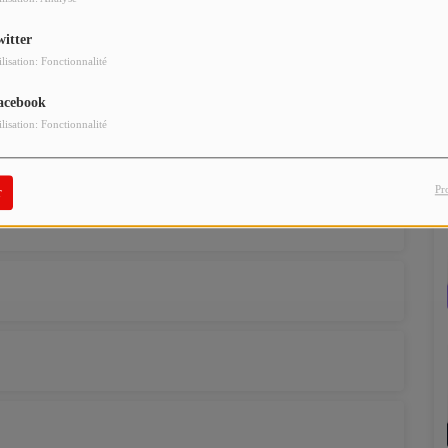
witter
ilisation: Fonctionnalité
9 décembre 2018
acebook
ilisation: Fonctionnalité
Pr
r