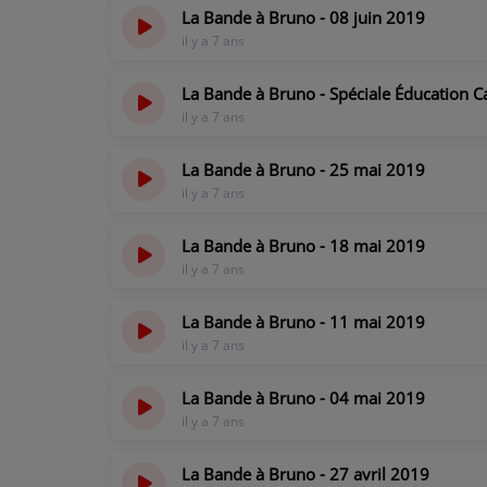
La Bande à Bruno - 08 juin 2019
il y a 7 ans
PARTICIPEZ
La Bande à Bruno - Spéciale Éducation Ca
JEUX CONCOURS
il y a 7 ans
RECRUTEMENT
La Bande à Bruno - 25 mai 2019
VENEZ DANS LE PUBLIC !
il y a 7 ans
La Bande à Bruno - 18 mai 2019
CRÉATIONS AUDIOVISUELLES
il y a 7 ans
L'ŒIL DE L'OIE | PRÉSENTATION
La Bande à Bruno - 11 mai 2019
il y a 7 ans
VIDÉOS | L’ŒIL DE L'OIE
VIDÉOS | JEUX
La Bande à Bruno - 04 mai 2019
il y a 7 ans
PARTENAIRES
La Bande à Bruno - 27 avril 2019