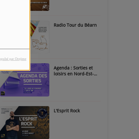
Radio Tour du Béarn
opulsé par Orejime
Agenda : Sorties et
loisirs en Nord-Est-
Béarn & Pays de Nay
L'Esprit Rock