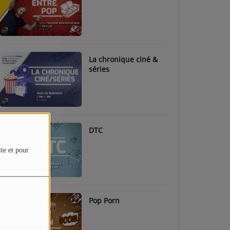
La chronique ciné &
séries
DTC
ite et pour
Pop Porn