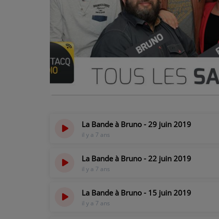
PODCASTS - SAISON 2026/2027
NOS PROGRAMMES COURTS
ARCHIVES - SAISONS PASSÉES
VOS ÉMISSIONS EN IMAGES
PHOTOS
ANNONCEURS & ESPACE PRO
La Bande à Bruno - 29 juin 2019
VOTRE PUBLICITÉ SUR PONTACQ RADIO
il y a 7 ans
LOCATION DE STUDIOS
La Bande à Bruno - 22 juin 2019
il y a 7 ans
ÉDUCATION AUX MÉDIAS ET À
L'INFORMATION
La Bande à Bruno - 15 juin 2019
EN QUOI ÇA CONSISTE ?
il y a 7 ans
ÉCOUTEZ LES PRODUCTIONS