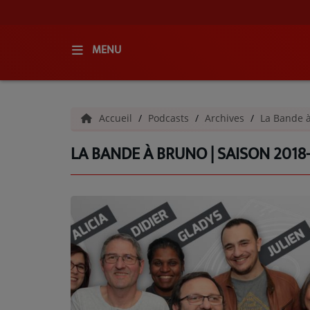
MENU
ACCUEIL
Accueil
Podcasts
Archives
La Bande 
RADIO
LA BANDE À BRUNO | SAISON 2018
QUI SOMMES-NOUS ?
L'ÉQUIPE
GRILLE DES PROGRAMMES
C'ÉTAIT QUOI CE TITRE ?
MÉDIAS