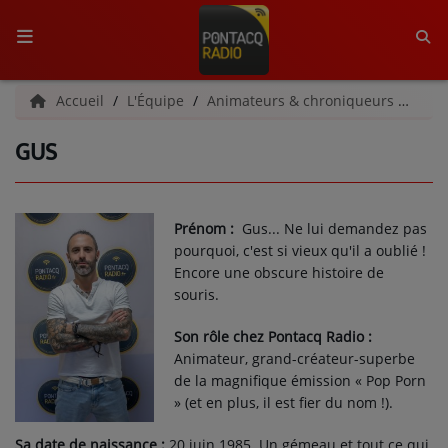
ACCUEIL
Accueil
L'Équipe
Animateurs & chroniqueurs
Gus
GUS
RADIO
QUI SOMMES-NOUS ?
Prénom :
Gus... Ne lui demandez pas
L'ÉQUIPE
pourquoi, c'est si vieux qu'il a oublié !
Encore une obscure histoire de
GRILLE DES PROGRAMMES
souris.
C'ÉTAIT QUOI CE TITRE ?
Son rôle chez Pontacq Radio :
Animateur, grand-créateur-superbe
de la magnifique émission « Pop Porn
MÉDIAS
» (et en plus, il est fier du nom !).
PODCASTS - SAISON 2026/2027
Sa date de naissance :
20 juin 1985. Un gémeau et tout ce qui