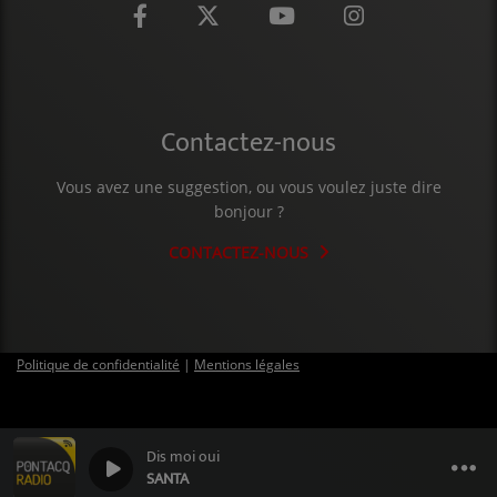
CONTACT
Contactez-nous
Vous avez une suggestion, ou vous voulez juste dire
bonjour ?
CONTACTEZ-NOUS
Politique de confidentialité
|
Mentions légales
Dis moi oui
0
0
SANTA