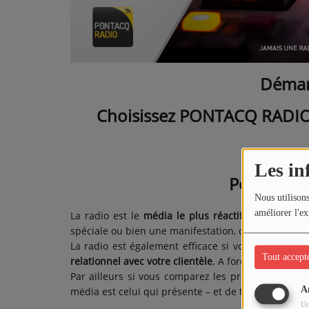
PARTICIPEZ
JEUX CONCOURS
Démar
RECRUTEMENT
Choisissez PONTACQ RADI
VENEZ DANS LE PUBLIC !
CRÉATIONS AUDIOVISUELLES
Les in
Pourquoi c
L'ŒIL DE L'OIE | PRÉSENTATION
Nous utilisons
améliorer l'ex
La radio est le
média le plus réactif
. Lorsque l’on
VIDÉOS | L’ŒIL DE L'OIE
spéciale ou bien une manifestation, ce support est
La radio est également efficace si vous souhaite
VIDÉOS | JEUX
Tout accept
relationnel avec votre clientèle
. A force de répétiti
Par ailleurs si vous comparez les prix entre presse 
A
PARTENAIRES
média est celui qui présente – et de très loin - le
me
Ut