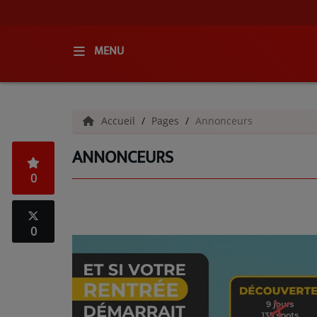
MENU
ACCUEIL
Accueil
Pages
Annonceurs
RADIO
ANNONCEURS
QUI SOMMES-NOUS ?
0
L'ÉQUIPE
GRILLE DES PROGRAMMES
0
C'ÉTAIT QUOI CE TITRE ?
MÉDIAS