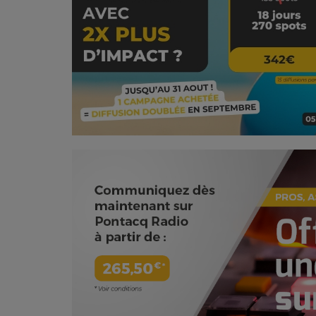
PODCASTS - SAISON 2026/2027
NOS PROGRAMMES COURTS
ARCHIVES - SAISONS PASSÉES
VOS ÉMISSIONS EN IMAGES
PHOTOS
ANNONCEURS & ESPACE PRO
VOTRE PUBLICITÉ SUR PONTACQ RADIO
LOCATION DE STUDIOS
ÉDUCATION AUX MÉDIAS ET À
L'INFORMATION
EN QUOI ÇA CONSISTE ?
ÉCOUTEZ LES PRODUCTIONS