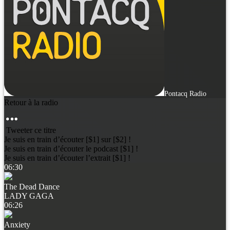
Pontacq Radio
Retour à la radio
Tweeter ce titre
Je suis en train d’écouter [$1] sur [$2] !
Je suis en train d’écouter le podcast [$1] !
Je suis en train d’écouter l’extrait [$1] !
06:30
The Dead Dance
LADY GAGA
06:26
Anxiety