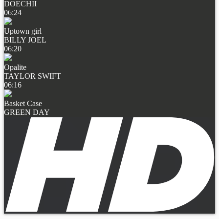
DOECHII
06:24
Uptown girl
BILLY JOEL
06:20
Opalite
TAYLOR SWIFT
06:16
Basket Case
GREEN DAY