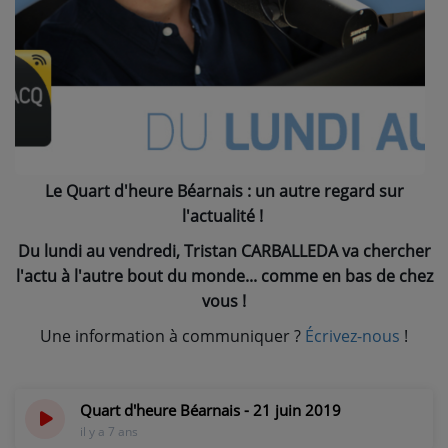
NOS PROGRAMMES COURTS
ARCHIVES - SAISONS PASSÉES
VOS ÉMISSIONS EN IMAGES
PHOTOS
Le Quart d'heure Béarnais : un autre regard sur
ANNONCEURS & ESPACE PRO
l'actualité !
VOTRE PUBLICITÉ SUR PONTACQ RADIO
Du lundi au vendredi, Tristan CARBALLEDA va chercher
LOCATION DE STUDIOS
l'actu à l'autre bout du monde... comme en bas de chez
vous !
ÉDUCATION AUX MÉDIAS ET À
Une information à communiquer ?
Écrivez-nous
!
L'INFORMATION
EN QUOI ÇA CONSISTE ?
Quart d'heure Béarnais - 21 juin 2019
ÉCOUTEZ LES PRODUCTIONS
il y a 7 ans