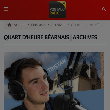
ACCUEIL
Accueil
Podcasts
Archives
Quart d'heure Béarnais | Archives
QUART D'HEURE BÉARNAIS | ARCHIVES
RADIO
QUI SOMMES-NOUS ?
L'ÉQUIPE
GRILLE DES PROGRAMMES
C'ÉTAIT QUOI CE TITRE ?
MÉDIAS
PODCASTS - SAISON 2026/2027