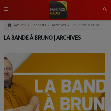
ACCUEIL
Accueil
Podcasts
Archives
La Bande à Bruno | Archives
LA BANDE À BRUNO | ARCHIVES
RADIO
QUI SOMMES-NOUS ?
L'ÉQUIPE
GRILLE DES PROGRAMMES
C'ÉTAIT QUOI CE TITRE ?
MÉDIAS
PODCASTS - SAISON 2026/2027