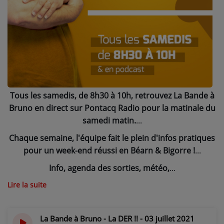
NOS PROGRAMMES COURTS
ARCHIVES - SAISONS PASSÉES
VOS ÉMISSIONS EN IMAGES
PHOTOS
Tous les samedis, de 8h30 à 10h, retrouvez La Bande à
ANNONCEURS & ESPACE PRO
Bruno en direct sur Pontacq Radio pour la matinale du
VOTRE PUBLICITÉ SUR PONTACQ RADIO
samedi matin.
LOCATION DE STUDIOS
Chaque semaine, l'équipe fait le plein d'infos pratiques
pour un week-end réussi en Béarn & Bigorre !
ÉDUCATION AUX MÉDIAS ET À
Info, agenda des sorties, météo,
L'INFORMATION
Lire la suite
EN QUOI ÇA CONSISTE ?
ÉCOUTEZ LES PRODUCTIONS
La Bande à Bruno - La DER !! - 03 juillet 2021