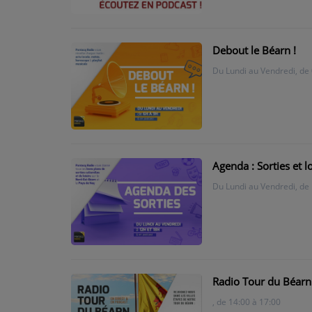
PODCASTS - SAISON 2026/2027
NOS PROGRAMMES COURTS
Debout le Béarn !
ARCHIVES - SAISONS PASSÉES
Du Lundi au Vendredi, de 
VOS ÉMISSIONS EN IMAGES
PHOTOS
ANNONCEURS & ESPACE PRO
Agenda : Sorties et 
VOTRE PUBLICITÉ SUR PONTACQ RADIO
Du Lundi au Vendredi, de 
LOCATION DE STUDIOS
ÉDUCATION AUX MÉDIAS ET À
L'INFORMATION
EN QUOI ÇA CONSISTE ?
Radio Tour du Béarn
, de 14:00 à 17:00
ÉCOUTEZ LES PRODUCTIONS