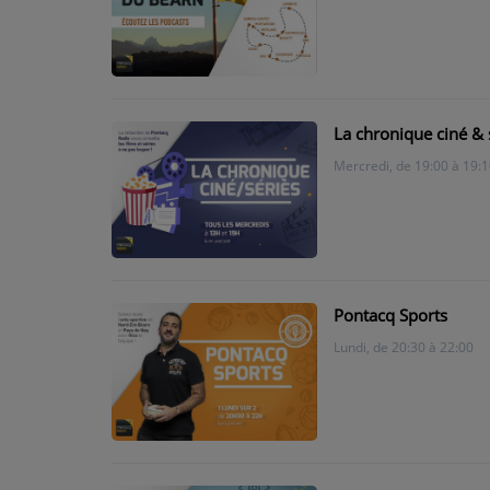
PARTICIPEZ
JEUX CONCOURS
La chronique ciné & 
RECRUTEMENT
Mercredi, de 19:00 à 19:1
VENEZ DANS LE PUBLIC !
CRÉATIONS AUDIOVISUELLES
L'ŒIL DE L'OIE | PRÉSENTATION
Pontacq Sports
Lundi, de 20:30 à 22:00
VIDÉOS | L’ŒIL DE L'OIE
VIDÉOS | JEUX
PARTENAIRES