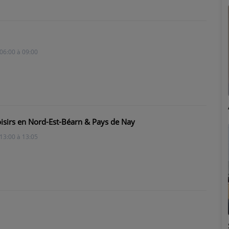
06:00 à 09:00
Marion
loisirs en Nord-Est-Béarn & Pays de Nay
13:00 à 13:05
Émilie