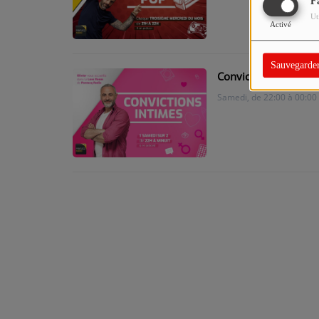
F
Ut
Activé
Sauvegarde
Convictions Intimes
Samedi, de 22:00 à 00:00