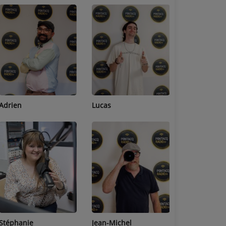
Adrien
Lucas
Bastien
Stéphanie
Jean-Michel
Céline