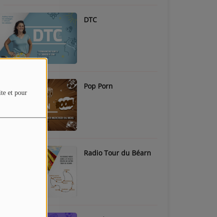
DTC
Pop Porn
ite et pour
Radio Tour du Béarn