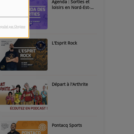
Agenda : Sorties et
loisirs en Nord-Est-
Béarn & Pays de Nay
opulsé par Orejime
L'Esprit Rock
Départ à l'Arthrite
Pontacq Sports