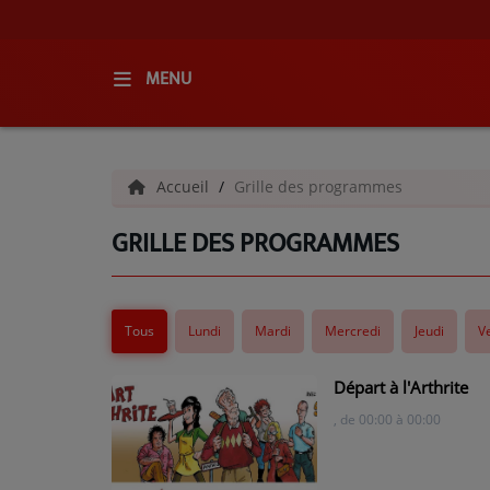
MENU
ACCUEIL
Accueil
Grille des programmes
RADIO
GRILLE DES PROGRAMMES
QUI SOMMES-NOUS ?
L'ÉQUIPE
Tous
Lundi
Mardi
Mercredi
Jeudi
V
GRILLE DES PROGRAMMES
C'ÉTAIT QUOI CE TITRE ?
Départ à l'Arthrite
, de 00:00 à 00:00
MÉDIAS