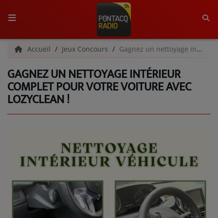
ACCUEIL
Accueil
Jeux Concours
Gagnez un nettoyage intérieur complet pour votre voiture avec LozyClean !
GAGNEZ UN NETTOYAGE INTÉRIEUR
RADIO
COMPLET POUR VOTRE VOITURE AVEC
LOZYCLEAN !
QUI SOMMES-NOUS ?
L'ÉQUIPE
GRILLE DES PROGRAMMES
C'ÉTAIT QUOI CE TITRE ?
MÉDIAS
PODCASTS - SAISON 2026/2027