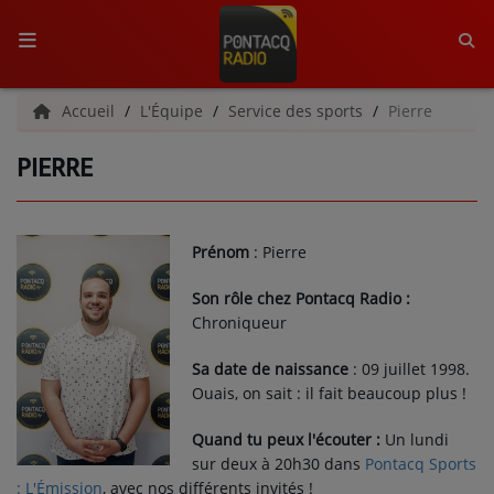
ACCUEIL
Accueil
L'Équipe
Service des sports
Pierre
PIERRE
RADIO
QUI SOMMES-NOUS ?
Prénom
: Pierre
L'ÉQUIPE
Son rôle chez Pontacq Radio :
GRILLE DES PROGRAMMES
Chroniqueur
C'ÉTAIT QUOI CE TITRE ?
Sa date de naissance
: 09 juillet 1998.
Ouais, on sait : il fait beaucoup plus !
MÉDIAS
Quand tu peux l'écouter :
Un lundi
sur deux à 20h30 dans
Pontacq Sports
PODCASTS - SAISON 2026/2027
: L'Émission
, avec nos différents invités !