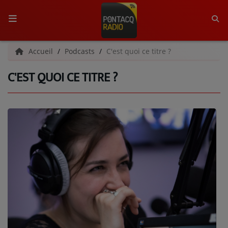
ACCUEIL
Accueil
Podcasts
C'est quoi ce titre ?
C'EST QUOI CE TITRE ?
RADIO
QUI SOMMES-NOUS ?
L'ÉQUIPE
GRILLE DES PROGRAMMES
C'ÉTAIT QUOI CE TITRE ?
MÉDIAS
PODCASTS - SAISON 2026/2027