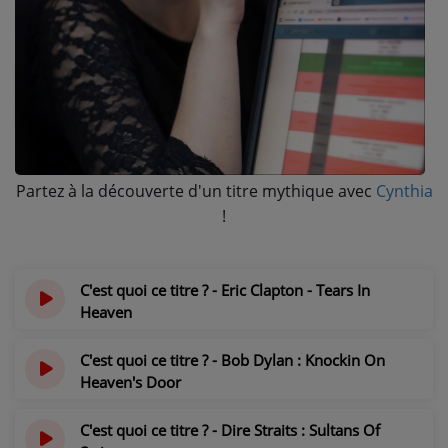
NOS PROGRAMMES COURTS
ARCHIVES - SAISONS PASSÉES
VOS ÉMISSIONS EN IMAGES
PHOTOS
Partez à la découverte d'un titre mythique avec
Cynthia
ANNONCEURS & ESPACE PRO
!
VOTRE PUBLICITÉ SUR PONTACQ RADIO
LOCATION DE STUDIOS
C'est quoi ce titre ? - Eric Clapton - Tears In
Heaven
ÉDUCATION AUX MÉDIAS ET À
il y a 5 ans
L'INFORMATION
C'est quoi ce titre ? - Bob Dylan : Knockin On
EN QUOI ÇA CONSISTE ?
Heaven's Door
il y a 5 ans
ÉCOUTEZ LES PRODUCTIONS
C'est quoi ce titre ? - Dire Straits : Sultans Of