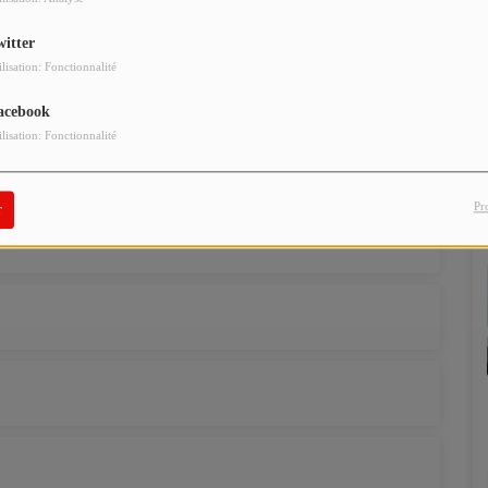
witter
ilisation: Fonctionnalité
acebook
ilisation: Fonctionnalité
Pr
r