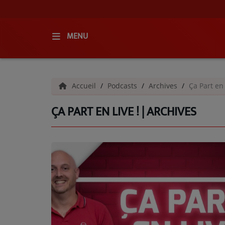
MENU
ACCUEIL
Accueil
Podcasts
Archives
Ça Part en 
RADIO
ÇA PART EN LIVE ! | ARCHIVES
QUI SOMMES-NOUS ?
L'ÉQUIPE
GRILLE DES PROGRAMMES
C'ÉTAIT QUOI CE TITRE ?
MÉDIAS