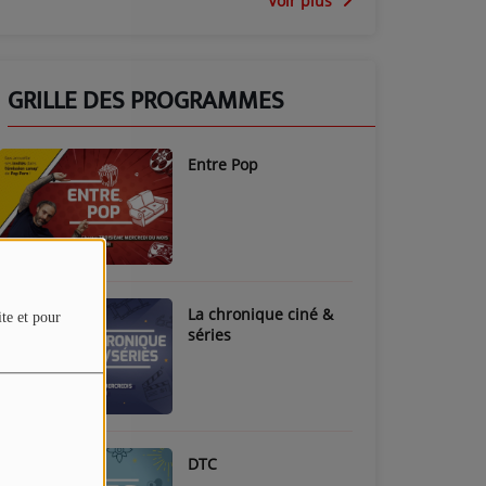
Voir plus
GRILLE DES PROGRAMMES
Entre Pop
La chronique ciné &
ite et pour
séries
DTC