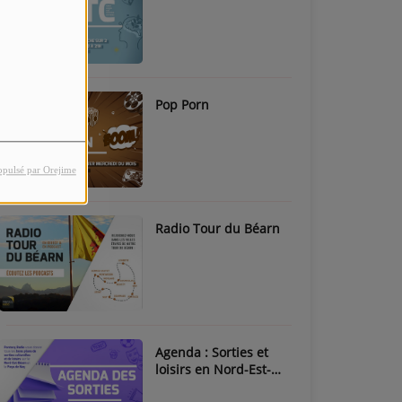
Pop Porn
opulsé par Orejime
Radio Tour du Béarn
Agenda : Sorties et
loisirs en Nord-Est-
Béarn & Pays de Nay