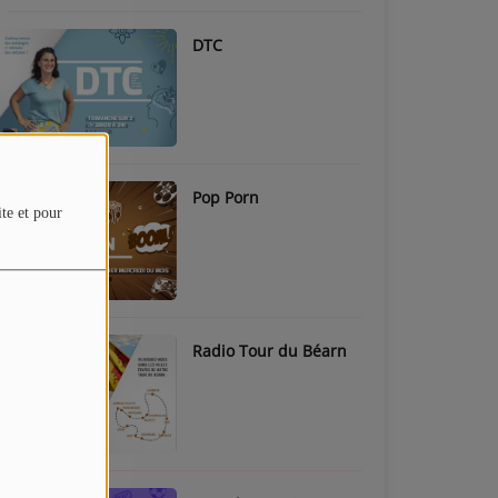
DTC
Pop Porn
ite et pour
Radio Tour du Béarn