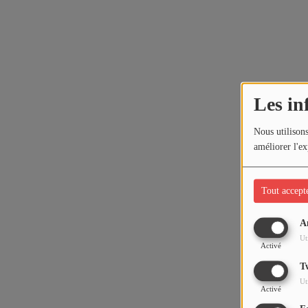
Les in
Nous utilisons
améliorer l'ex
Tout accept
A
Ut
Activé
T
Ut
Activé