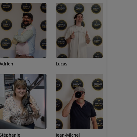
Adrien
Lucas
Bastien
Stéphanie
Jean-Michel
Céline