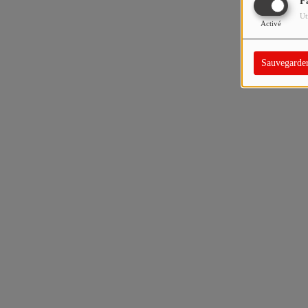
F
Ut
Activé
Sauvegarde