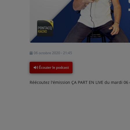
PODCASTS - SAISON 2026/2027
NOS PROGRAMMES COURTS
ARCHIVES - SAISONS PASSÉES
VOS ÉMISSIONS EN IMAGES
PHOTOS
06 octobre 2020 - 21:45
ANNONCEURS & ESPACE PRO
Écouter le podcast
VOTRE PUBLICITÉ SUR PONTACQ RADIO
Réécoutez l'émission ÇA PART EN LIVE du mardi 06 
LOCATION DE STUDIOS
ÉDUCATION AUX MÉDIAS ET À
L'INFORMATION
EN QUOI ÇA CONSISTE ?
ÉCOUTEZ LES PRODUCTIONS