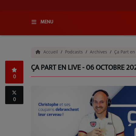
MENU
ACCUEIL
Accueil
Podcasts
Archives
Ça Part en
RADIO
ÇA PART EN LIVE - 06 OCTOBRE 20
QUI SOMMES-NOUS ?
0
L'ÉQUIPE
GRILLE DES PROGRAMMES
0
C'ÉTAIT QUOI CE TITRE ?
MÉDIAS