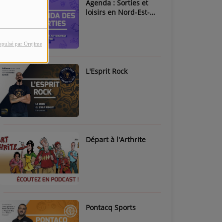
Agenda : Sorties et
loisirs en Nord-Est-
Béarn & Pays de Nay
opulsé par Orejime
L'Esprit Rock
Départ à l'Arthrite
Pontacq Sports