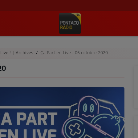
 Live ! | Archives
Ça Part en Live - 06 octobre 2020
20