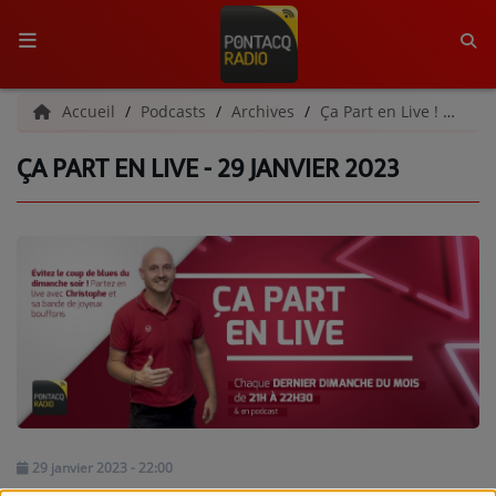
ACCUEIL
Accueil
Podcasts
Archives
Ça Part en Live ! | Archives
ÇA PART EN LIVE - 29 JANVIER 2023
RADIO
QUI SOMMES-NOUS ?
L'ÉQUIPE
GRILLE DES PROGRAMMES
C'ÉTAIT QUOI CE TITRE ?
MÉDIAS
PODCASTS - SAISON 2026/2027
29 janvier 2023 - 22:00