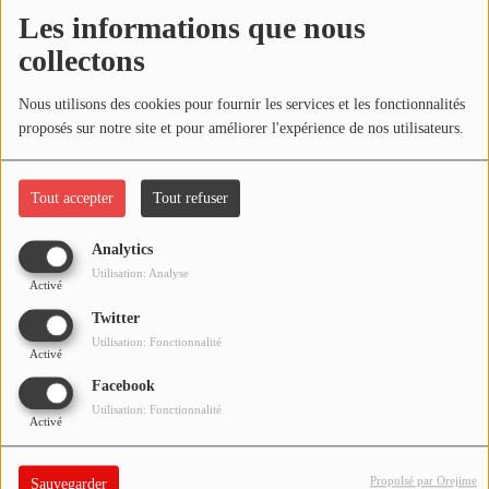
NOS PROGRAMMES COURTS
Les informations que nous
Écouter le podcast
collectons
ARCHIVES - SAISONS PASSÉES
VOS ÉMISSIONS EN IMAGES
Télécharger le podcast
Nous utilisons des cookies pour fournir les services et les fonctionnalités
proposés sur notre site et pour améliorer l'expérience de nos utilisateurs.
PHOTOS
Réécoutez l'émission
ÇA PART EN LIVE
du dimanche 29 janvier
2023 !
Tout accepter
Tout refuser
ANNONCEURS & ESPACE PRO
VOTRE PUBLICITÉ SUR PONTACQ RADIO
Analytics
Utilisation: Analyse
Activé
LOCATION DE STUDIOS
Twitter
Utilisation: Fonctionnalité
Activé
ÉDUCATION AUX MÉDIAS ET À
L'INFORMATION
Facebook
EN QUOI ÇA CONSISTE ?
Utilisation: Fonctionnalité
Activé
ÉCOUTEZ LES PRODUCTIONS
Propulsé par Orejime
Sauvegarder