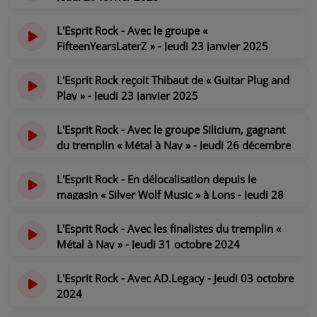
il y a 1 an
L'Esprit Rock - Avec le groupe «
FifteenYearsLaterZ » - Jeudi 23 janvier 2025
il y a 1 an
L'Esprit Rock reçoit Thibaut de « Guitar Plug and
Play » - Jeudi 23 janvier 2025
il y a 1 an
L'Esprit Rock - Avec le groupe Silicium, gagnant
du tremplin « Métal à Nay » - Jeudi 26 décembre
2024
il y a 1 an
L'Esprit Rock - En délocalisation depuis le
magasin « Silver Wolf Music » à Lons - Jeudi 28
novembre 2024
il y a 1 an
L'Esprit Rock - Avec les finalistes du tremplin «
Métal à Nay » - Jeudi 31 octobre 2024
il y a 1 an
L'Esprit Rock - Avec AD.Legacy - Jeudi 03 octobre
2024
il y a 1 an