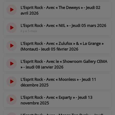
il y a 3 mois
L'Esprit Rock - Avec « The Deweys » - Jeudi 02
PARTICIPEZ
avril 2026
JEUX CONCOURS
il y a 4 mois
L'Esprit Rock - Avec « Ni!L » - Jeudi 05 mars 2026
RECRUTEMENT
il y a 5 mois
VENEZ DANS LE PUBLIC !
L'Esprit Rock - Avec « Zulufox » & « La Grange »
(Montaut) - Jeudi 05 février 2026
CRÉATIONS AUDIOVISUELLES
il y a 6 mois
L'Esprit Rock - Avec le « Showroom Gallery CEMA
L'ŒIL DE L'OIE | PRÉSENTATION
» - Jeudi 08 janvier 2026
il y a 6 mois
VIDÉOS | L’ŒIL DE L'OIE
L'Esprit Rock - Avec « Moonless » - Jeudi 11
décembre 2025
VIDÉOS | JEUX
il y a 7 mois
L'Esprit Rock - Avec « Exparty » - Jeudi 13
PARTENAIRES
novembre 2025
il y a 8 mois