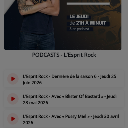
NOS PROGRAMMES COURTS
ARCHIVES - SAISONS PASSÉES
VOS ÉMISSIONS EN IMAGES
PHOTOS
PODCASTS - L'Esprit Rock
ANNONCEURS & ESPACE PRO
VOTRE PUBLICITÉ SUR PONTACQ RADIO
L'Esprit Rock - Dernière de la saison 6 - Jeudi 25
LOCATION DE STUDIOS
juin 2026
il y a 1 mois
ÉDUCATION AUX MÉDIAS ET À
L'Esprit Rock - Avec « Blister Of Bastard » - Jeudi
L'INFORMATION
28 mai 2026
EN QUOI ÇA CONSISTE ?
il y a 2 mois
L'Esprit Rock - Avec « Pussy Miel » - Jeudi 30 avril
ÉCOUTEZ LES PRODUCTIONS
2026