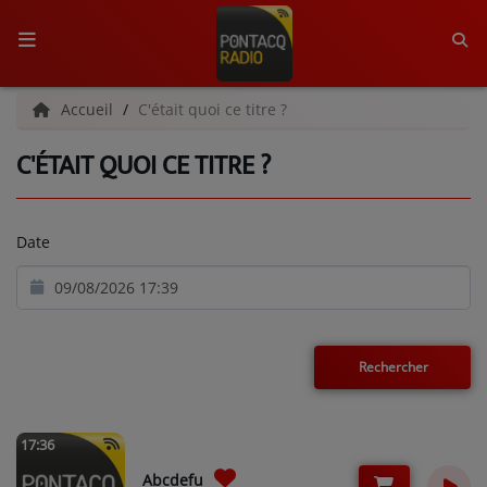
ACCUEIL
Accueil
C'était quoi ce titre ?
C'ÉTAIT QUOI CE TITRE ?
RADIO
QUI SOMMES-NOUS ?
Date
L'ÉQUIPE
GRILLE DES PROGRAMMES
C'ÉTAIT QUOI CE TITRE ?
MÉDIAS
17:36
PODCASTS - SAISON 2026/2027
Abcdefu