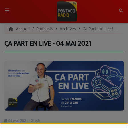
ACCUEIL
Accueil
Podcasts
Archives
Ça Part en Live ! | Archives
ÇA PART EN LIVE - 04 MAI 2021
RADIO
QUI SOMMES-NOUS ?
L'ÉQUIPE
GRILLE DES PROGRAMMES
C'ÉTAIT QUOI CE TITRE ?
MÉDIAS
PODCASTS - SAISON 2026/2027
04 mai 2021 - 21:45