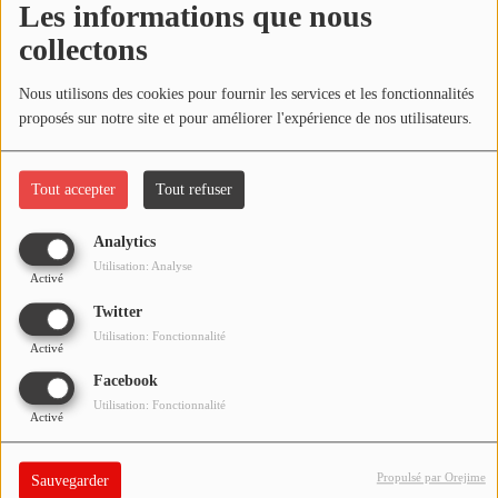
Les informations que nous
NOS PROGRAMMES COURTS
collectons
Écouter le podcast
ARCHIVES - SAISONS PASSÉES
Nous utilisons des cookies pour fournir les services et les fonctionnalités
VOS ÉMISSIONS EN IMAGES
Télécharger le podcast
proposés sur notre site et pour améliorer l'expérience de nos utilisateurs.
PHOTOS
Réécoutez l'émission ÇA PART EN LIVE du mardi 04 mai 2021 !
Tout accepter
Tout refuser
ANNONCEURS & ESPACE PRO
Analytics
VOTRE PUBLICITÉ SUR PONTACQ RADIO
Utilisation: Analyse
Activé
LOCATION DE STUDIOS
Twitter
Utilisation: Fonctionnalité
Activé
ÉDUCATION AUX MÉDIAS ET À
Facebook
L'INFORMATION
Utilisation: Fonctionnalité
EN QUOI ÇA CONSISTE ?
Activé
ÉCOUTEZ LES PRODUCTIONS
Propulsé par Orejime
Sauvegarder