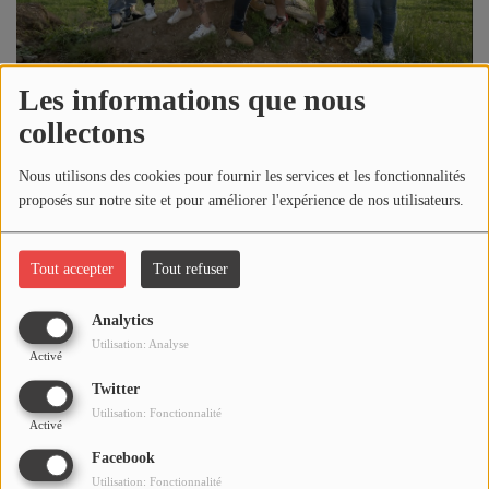
NOS PROGRAMMES COURTS
ARCHIVES - SAISONS PASSÉES
Les informations que nous
VOS ÉMISSIONS EN IMAGES
29 juin 2021 - 21:45
collectons
PHOTOS
Nous utilisons des cookies pour fournir les services et les fonctionnalités
Écouter le podcast
proposés sur notre site et pour améliorer l'expérience de nos utilisateurs.
ANNONCEURS & ESPACE PRO
Télécharger le podcast
VOTRE PUBLICITÉ SUR PONTACQ RADIO
Tout accepter
Tout refuser
LOCATION DE STUDIOS
Réécoutez la dernière émission de ÇA PART EN LIVE du mardi
Analytics
29 juin 2021 !
Utilisation: Analyse
Activé
ÉDUCATION AUX MÉDIAS ET À
L'INFORMATION
Twitter
EN QUOI ÇA CONSISTE ?
Utilisation: Fonctionnalité
Activé
ÉCOUTEZ LES PRODUCTIONS
Facebook
Utilisation: Fonctionnalité