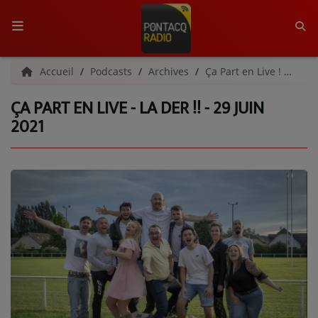
ACCUEIL
Accueil
Podcasts
Archives
Ça Part en Live ! | Archives
ÇA PART EN LIVE - LA DER !! - 29 JUIN
RADIO
2021
QUI SOMMES-NOUS ?
L'ÉQUIPE
GRILLE DES PROGRAMMES
C'ÉTAIT QUOI CE TITRE ?
MÉDIAS
PODCASTS - SAISON 2026/2027