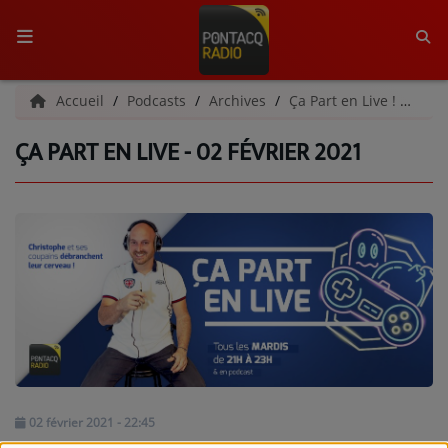
ACCUEIL
Accueil
Podcasts
Archives
Ça Part en Live ! | Archives
ÇA PART EN LIVE - 02 FÉVRIER 2021
RADIO
QUI SOMMES-NOUS ?
L'ÉQUIPE
GRILLE DES PROGRAMMES
C'ÉTAIT QUOI CE TITRE ?
MÉDIAS
PODCASTS - SAISON 2026/2027
02 février 2021 - 22:45