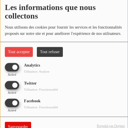
NOS PROGRAMMES COURTS
Les informations que nous
Écouter le podcast
collectons
ARCHIVES - SAISONS PASSÉES
VOS ÉMISSIONS EN IMAGES
Télécharger le podcast
Nous utilisons des cookies pour fournir les services et les fonctionnalités
proposés sur notre site et pour améliorer l'expérience de nos utilisateurs.
PHOTOS
Réécoutez l'émission ÇA PART EN LIVE spéciale
Années
2000
du mardi 02 février 2021 !
Tout accepter
Tout refuser
ANNONCEURS & ESPACE PRO
VOTRE PUBLICITÉ SUR PONTACQ RADIO
Analytics
Utilisation: Analyse
Activé
LOCATION DE STUDIOS
Twitter
Utilisation: Fonctionnalité
Activé
ÉDUCATION AUX MÉDIAS ET À
L'INFORMATION
Facebook
EN QUOI ÇA CONSISTE ?
Utilisation: Fonctionnalité
Activé
ÉCOUTEZ LES PRODUCTIONS
Propulsé par Orejime
Sauvegarder