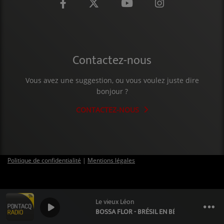
CONTACT
Contactez-nous
Vous avez une suggestion, ou vous voulez juste dire
bonjour ?
CONTACTEZ-NOUS
Politique de confidentialité
|
Mentions légales
Le vieux Léon
0
0
BOSSA FLOR - BRÉSIL EN BÉARN : DU 1ER AU 8