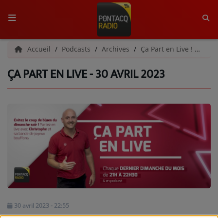
ACCUEIL
Accueil
Podcasts
Archives
Ça Part en Live ! | Archives
ÇA PART EN LIVE - 30 AVRIL 2023
RADIO
QUI SOMMES-NOUS ?
L'ÉQUIPE
GRILLE DES PROGRAMMES
C'ÉTAIT QUOI CE TITRE ?
MÉDIAS
PODCASTS - SAISON 2026/2027
30 avril 2023 - 22:55