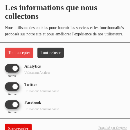
NOS PROGRAMMES COURTS
Les informations que nous
Écouter le podcast
collectons
ARCHIVES - SAISONS PASSÉES
VOS ÉMISSIONS EN IMAGES
Télécharger le podcast
Nous utilisons des cookies pour fournir les services et les fonctionnalités
proposés sur notre site et pour améliorer l'expérience de nos utilisateurs.
PHOTOS
Réécoutez l'émission
ÇA PART EN LIVE
du dimanche 30 avril
2023 !
Tout accepter
Tout refuser
ANNONCEURS & ESPACE PRO
VOTRE PUBLICITÉ SUR PONTACQ RADIO
Analytics
Utilisation: Analyse
Activé
LOCATION DE STUDIOS
Twitter
Utilisation: Fonctionnalité
Activé
ÉDUCATION AUX MÉDIAS ET À
L'INFORMATION
Facebook
EN QUOI ÇA CONSISTE ?
Utilisation: Fonctionnalité
Activé
ÉCOUTEZ LES PRODUCTIONS
Propulsé par Orejime
Sauvegarder