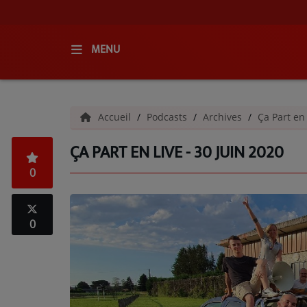
MENU
ACCUEIL
Accueil
Podcasts
Archives
Ça Part en
RADIO
ÇA PART EN LIVE - 30 JUIN 2020
QUI SOMMES-NOUS ?
0
L'ÉQUIPE
GRILLE DES PROGRAMMES
0
C'ÉTAIT QUOI CE TITRE ?
MÉDIAS