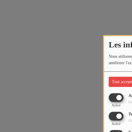
Les in
Nous utilisons
améliorer l'ex
Tout accept
A
Ut
Activé
T
Ut
Activé