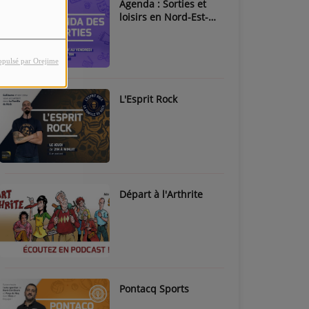
Agenda : Sorties et
loisirs en Nord-Est-
Béarn & Pays de Nay
opulsé par Orejime
L'Esprit Rock
Départ à l'Arthrite
Pontacq Sports