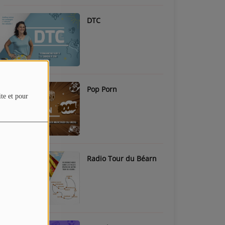
DTC
Pop Porn
ite et pour
Radio Tour du Béarn