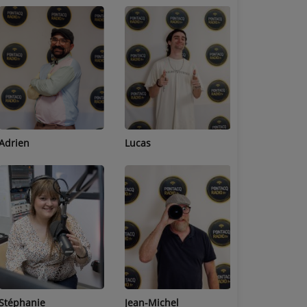
Adrien
Lucas
Bastien
Stéphanie
Jean-Michel
Céline