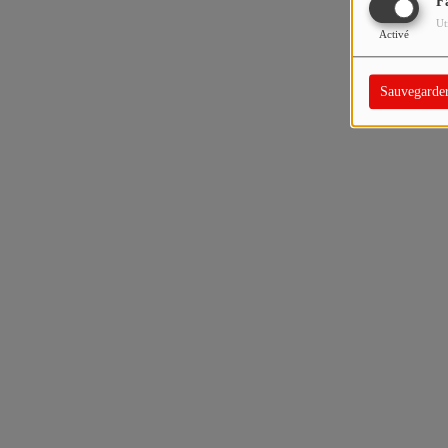
F
Ut
Activé
Sauvegarde