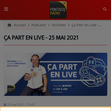
ACCUEIL
Accueil
Podcasts
Archives
Ça Part en Live ! | Archives
ÇA PART EN LIVE - 25 MAI 2021
RADIO
QUI SOMMES-NOUS ?
L'ÉQUIPE
GRILLE DES PROGRAMMES
C'ÉTAIT QUOI CE TITRE ?
MÉDIAS
PODCASTS - SAISON 2026/2027
25 mai 2021 - 21:45