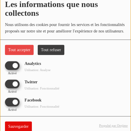
Les informations que nous
NOS PROGRAMMES COURTS
collectons
Écouter le podcast
ARCHIVES - SAISONS PASSÉES
Nous utilisons des cookies pour fournir les services et les fonctionnalités
VOS ÉMISSIONS EN IMAGES
Télécharger le podcast
proposés sur notre site et pour améliorer l'expérience de nos utilisateurs.
PHOTOS
Réécoutez l'émission ÇA PART EN LIVE du mardi 25 mai 2021 !
Tout accepter
Tout refuser
ANNONCEURS & ESPACE PRO
Analytics
VOTRE PUBLICITÉ SUR PONTACQ RADIO
Utilisation: Analyse
Activé
LOCATION DE STUDIOS
Twitter
Utilisation: Fonctionnalité
Activé
ÉDUCATION AUX MÉDIAS ET À
Facebook
L'INFORMATION
Utilisation: Fonctionnalité
EN QUOI ÇA CONSISTE ?
Activé
ÉCOUTEZ LES PRODUCTIONS
Propulsé par Orejime
Sauvegarder