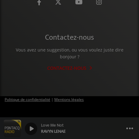
CONTACT
Contactez-nous
Vous avez une suggestion, ou vous voulez juste dire
bonjour ?
CONTACTEZ-NOUS
Politique de confidentialité
|
Mentions légales
Love Me Not
0
0
RAVYN LENAE