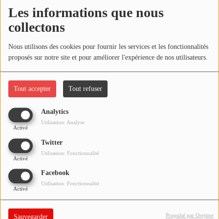
NOS PROGRAMMES COURTS
Les informations que nous
Écouter le podcast
collectons
ARCHIVES - SAISONS PASSÉES
VOS ÉMISSIONS EN IMAGES
Télécharger le podcast
Nous utilisons des cookies pour fournir les services et les fonctionnalités
proposés sur notre site et pour améliorer l'expérience de nos utilisateurs.
PHOTOS
Réécoutez l'émission ÇA PART EN LIVE du mardi 22 septembre
2020 !
Tout accepter
Tout refuser
ANNONCEURS & ESPACE PRO
VOTRE PUBLICITÉ SUR PONTACQ RADIO
Analytics
Utilisation: Analyse
Activé
LOCATION DE STUDIOS
Twitter
Utilisation: Fonctionnalité
Activé
ÉDUCATION AUX MÉDIAS ET À
L'INFORMATION
Facebook
EN QUOI ÇA CONSISTE ?
Utilisation: Fonctionnalité
Activé
ÉCOUTEZ LES PRODUCTIONS
Propulsé par Orejime
Sauvegarder