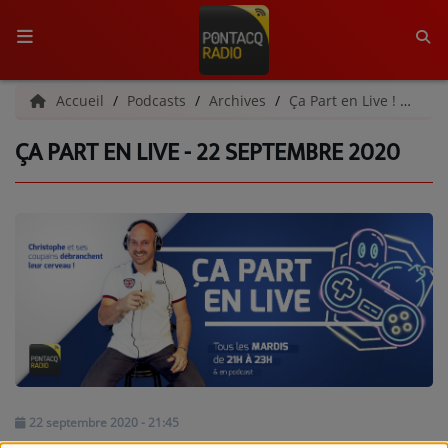
ACCUEIL
Accueil
Podcasts
Archives
Ça Part en Live ! | Archives
ÇA PART EN LIVE - 22 SEPTEMBRE 2020
RADIO
QUI SOMMES-NOUS ?
L'ÉQUIPE
GRILLE DES PROGRAMMES
C'ÉTAIT QUOI CE TITRE ?
MÉDIAS
PODCASTS - SAISON 2026/2027
22 septembre 2020 - 21:45