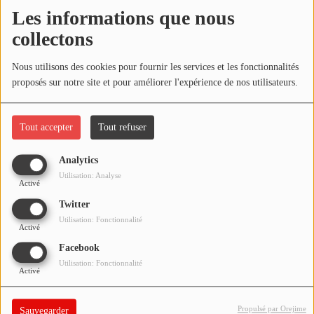
NOS PROGRAMMES COURTS
Les informations que nous
Écouter le podcast
collectons
ARCHIVES - SAISONS PASSÉES
VOS ÉMISSIONS EN IMAGES
Télécharger le podcast
Nous utilisons des cookies pour fournir les services et les fonctionnalités
proposés sur notre site et pour améliorer l'expérience de nos utilisateurs.
PHOTOS
Réécoutez l'émission ÇA PART EN LIVE du mardi 23 mars 2021
!
Tout accepter
Tout refuser
ANNONCEURS & ESPACE PRO
VOTRE PUBLICITÉ SUR PONTACQ RADIO
Analytics
Utilisation: Analyse
Activé
LOCATION DE STUDIOS
Twitter
Utilisation: Fonctionnalité
Activé
ÉDUCATION AUX MÉDIAS ET À
L'INFORMATION
Facebook
EN QUOI ÇA CONSISTE ?
Utilisation: Fonctionnalité
Activé
ÉCOUTEZ LES PRODUCTIONS
Propulsé par Orejime
Sauvegarder