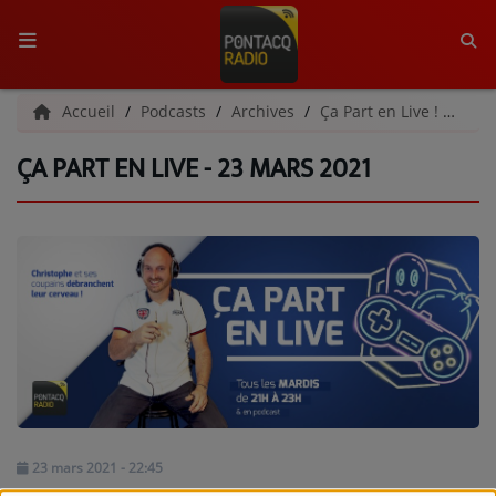
ACCUEIL
Accueil
Podcasts
Archives
Ça Part en Live ! | Archives
ÇA PART EN LIVE - 23 MARS 2021
RADIO
QUI SOMMES-NOUS ?
L'ÉQUIPE
GRILLE DES PROGRAMMES
C'ÉTAIT QUOI CE TITRE ?
MÉDIAS
PODCASTS - SAISON 2026/2027
23 mars 2021 - 22:45