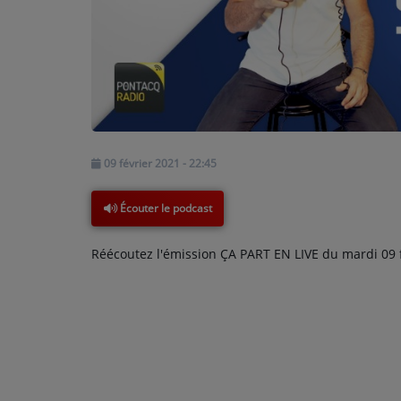
PODCASTS - SAISON 2026/2027
NOS PROGRAMMES COURTS
ARCHIVES - SAISONS PASSÉES
VOS ÉMISSIONS EN IMAGES
PHOTOS
09 février 2021 - 22:45
ANNONCEURS & ESPACE PRO
Écouter le podcast
VOTRE PUBLICITÉ SUR PONTACQ RADIO
Réécoutez l'émission ÇA PART EN LIVE du mardi 09 f
LOCATION DE STUDIOS
ÉDUCATION AUX MÉDIAS ET À
L'INFORMATION
EN QUOI ÇA CONSISTE ?
ÉCOUTEZ LES PRODUCTIONS