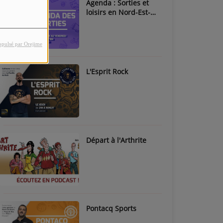
Agenda : Sorties et
loisirs en Nord-Est-
Béarn & Pays de Nay
opulsé par Orejime
L'Esprit Rock
Départ à l'Arthrite
Pontacq Sports