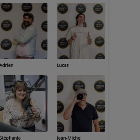
Adrien
Lucas
Bastien
Stéphanie
Jean-Michel
Céline