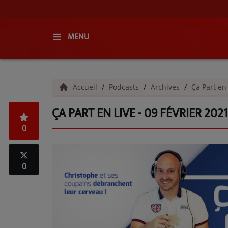
MENU
ACCUEIL
Accueil
Podcasts
Archives
Ça Part en
RADIO
ÇA PART EN LIVE - 09 FÉVRIER 2021
QUI SOMMES-NOUS ?
0
L'ÉQUIPE
GRILLE DES PROGRAMMES
0
C'ÉTAIT QUOI CE TITRE ?
MÉDIAS