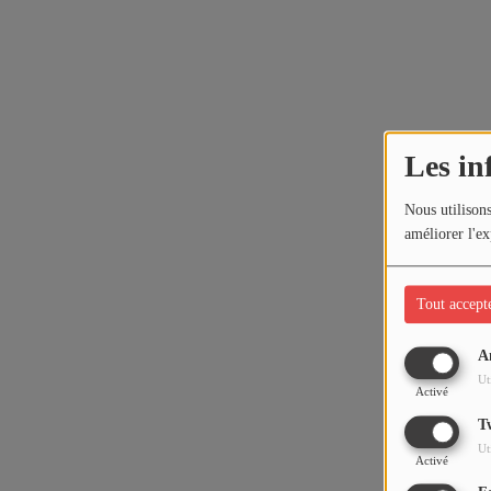
Les in
Nous utilisons
améliorer l'ex
Tout accept
A
Ut
Activé
T
Ut
Activé