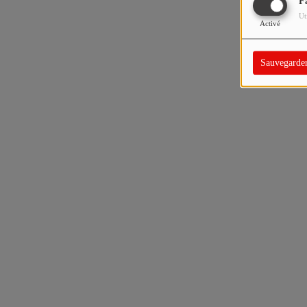
F
Ut
Activé
Sauvegarde