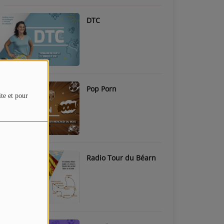
DTC
Pop Porn
ite et pour
Radio Tour du Béarn