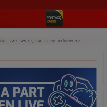
 Live ! | Archives
Ça Part en Live - 09 février 2021