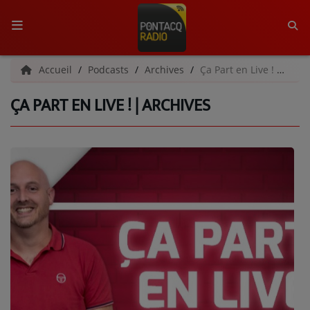
ACCUEIL
Accueil
Podcasts
Archives
Ça Part en Live ! | Archives
ÇA PART EN LIVE ! | ARCHIVES
RADIO
QUI SOMMES-NOUS ?
L'ÉQUIPE
GRILLE DES PROGRAMMES
C'ÉTAIT QUOI CE TITRE ?
MÉDIAS
PODCASTS - SAISON 2026/2027