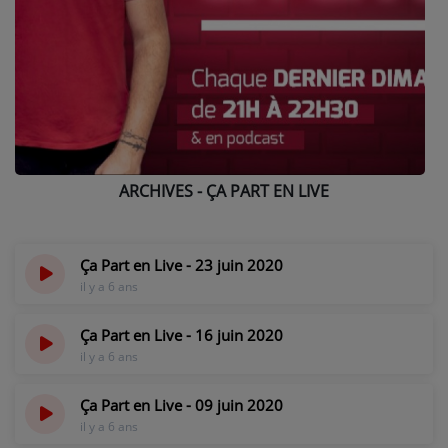
NOS PROGRAMMES COURTS
ARCHIVES - SAISONS PASSÉES
VOS ÉMISSIONS EN IMAGES
PHOTOS
ARCHIVES - ÇA PART EN LIVE
ANNONCEURS & ESPACE PRO
VOTRE PUBLICITÉ SUR PONTACQ RADIO
Ça Part en Live - 23 juin 2020
LOCATION DE STUDIOS
il y a 6 ans
ÉDUCATION AUX MÉDIAS ET À
Ça Part en Live - 16 juin 2020
L'INFORMATION
il y a 6 ans
EN QUOI ÇA CONSISTE ?
Ça Part en Live - 09 juin 2020
ÉCOUTEZ LES PRODUCTIONS
il y a 6 ans