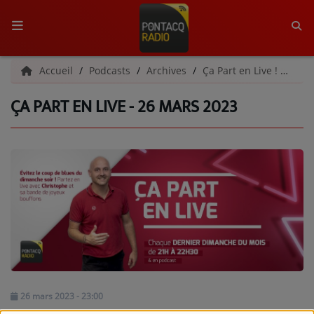
ACCUEIL
Accueil
Podcasts
Archives
Ça Part en Live ! | Archives
ÇA PART EN LIVE - 26 MARS 2023
RADIO
QUI SOMMES-NOUS ?
L'ÉQUIPE
GRILLE DES PROGRAMMES
C'ÉTAIT QUOI CE TITRE ?
MÉDIAS
PODCASTS - SAISON 2026/2027
26 mars 2023 - 23:00