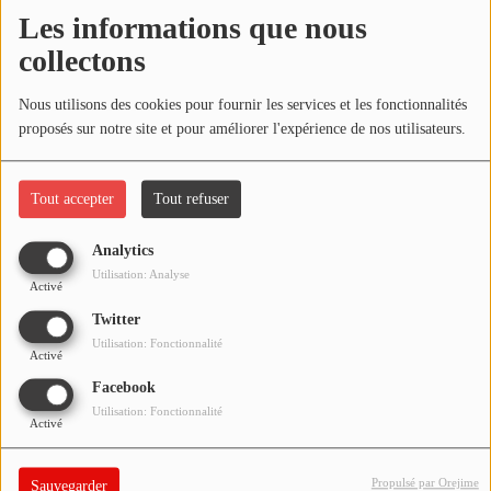
NOS PROGRAMMES COURTS
Les informations que nous
Écouter le podcast
collectons
ARCHIVES - SAISONS PASSÉES
VOS ÉMISSIONS EN IMAGES
Télécharger le podcast
Nous utilisons des cookies pour fournir les services et les fonctionnalités
proposés sur notre site et pour améliorer l'expérience de nos utilisateurs.
PHOTOS
Réécoutez l'émission
ÇA PART EN LIVE
du dimanche 26 mars
2023 !
Tout accepter
Tout refuser
ANNONCEURS & ESPACE PRO
VOTRE PUBLICITÉ SUR PONTACQ RADIO
Analytics
Utilisation: Analyse
Activé
LOCATION DE STUDIOS
Twitter
Utilisation: Fonctionnalité
Activé
ÉDUCATION AUX MÉDIAS ET À
L'INFORMATION
Facebook
EN QUOI ÇA CONSISTE ?
Utilisation: Fonctionnalité
Activé
ÉCOUTEZ LES PRODUCTIONS
Propulsé par Orejime
Sauvegarder