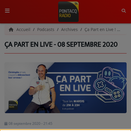
ACCUEIL
Accueil
Podcasts
Archives
Ça Part en Live ! | Archives
ÇA PART EN LIVE - 08 SEPTEMBRE 2020
RADIO
QUI SOMMES-NOUS ?
L'ÉQUIPE
GRILLE DES PROGRAMMES
C'ÉTAIT QUOI CE TITRE ?
MÉDIAS
PODCASTS - SAISON 2026/2027
08 septembre 2020 - 21:45