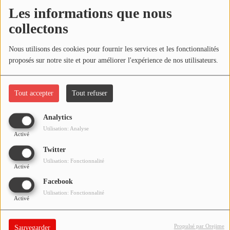
NOS PROGRAMMES COURTS
Les informations que nous
Écouter le podcast
collectons
ARCHIVES - SAISONS PASSÉES
VOS ÉMISSIONS EN IMAGES
Télécharger le podcast
Nous utilisons des cookies pour fournir les services et les fonctionnalités
proposés sur notre site et pour améliorer l'expérience de nos utilisateurs.
PHOTOS
Réécoutez l'émission ÇA PART EN LIVE du mardi 08 septembre
2020 !
Tout accepter
Tout refuser
ANNONCEURS & ESPACE PRO
VOTRE PUBLICITÉ SUR PONTACQ RADIO
Analytics
Utilisation: Analyse
Activé
LOCATION DE STUDIOS
Twitter
Utilisation: Fonctionnalité
Activé
ÉDUCATION AUX MÉDIAS ET À
L'INFORMATION
Facebook
EN QUOI ÇA CONSISTE ?
Utilisation: Fonctionnalité
Activé
ÉCOUTEZ LES PRODUCTIONS
Propulsé par Orejime
Sauvegarder