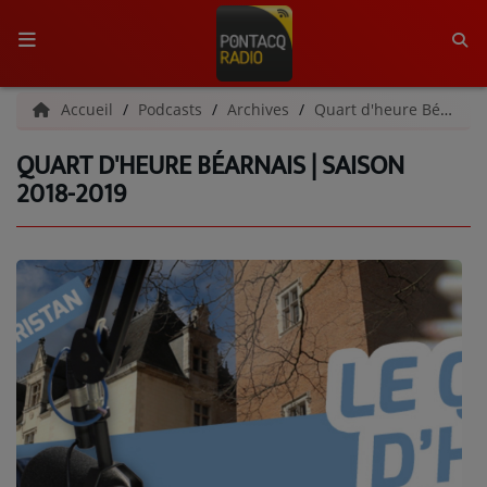
ACCUEIL
Accueil
Podcasts
Archives
Quart d'heure Béarnais | Archives
QUART D'HEURE BÉARNAIS | SAISON
RADIO
2018-2019
QUI SOMMES-NOUS ?
L'ÉQUIPE
GRILLE DES PROGRAMMES
C'ÉTAIT QUOI CE TITRE ?
MÉDIAS
PODCASTS - SAISON 2026/2027