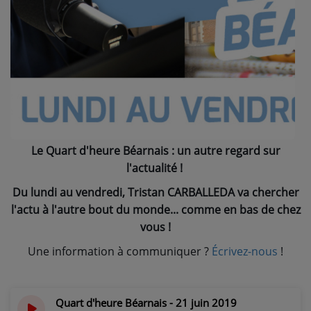
NOS PROGRAMMES COURTS
ARCHIVES - SAISONS PASSÉES
VOS ÉMISSIONS EN IMAGES
PHOTOS
ANNONCEURS & ESPACE PRO
Le Quart d'heure Béarnais : un autre regard sur
VOTRE PUBLICITÉ SUR PONTACQ RADIO
l'actualité !
LOCATION DE STUDIOS
Du lundi au vendredi, Tristan CARBALLEDA va chercher
l'actu à l'autre bout du monde... comme en bas de chez
vous !
ÉDUCATION AUX MÉDIAS ET À
L'INFORMATION
Une information à communiquer ?
Écrivez-nous
!
EN QUOI ÇA CONSISTE ?
ÉCOUTEZ LES PRODUCTIONS
Quart d'heure Béarnais - 21 juin 2019