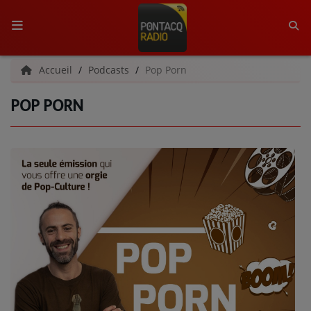
ACCUEIL
Accueil
Podcasts
Pop Porn
POP PORN
RADIO
QUI SOMMES-NOUS ?
L'ÉQUIPE
GRILLE DES PROGRAMMES
C'ÉTAIT QUOI CE TITRE ?
MÉDIAS
PODCASTS - SAISON 2026/2027