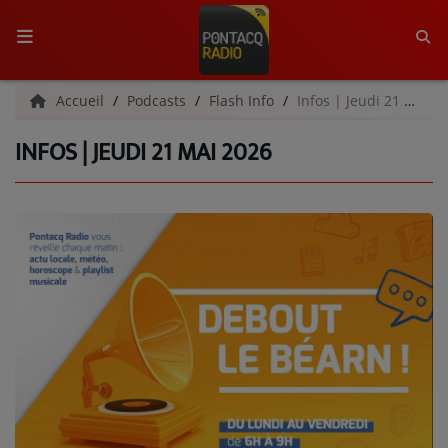
ACCUEIL
Accueil
Podcasts
Flash Info
Infos | Jeudi 21 mai 2026
INFOS | JEUDI 21 MAI 2026
RADIO
QUI SOMMES-NOUS ?
L'ÉQUIPE
GRILLE DES PROGRAMMES
C'ÉTAIT QUOI CE TITRE ?
MÉDIAS
PODCASTS - SAISON 2026/2027