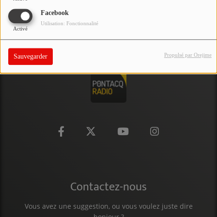
PARTICIPEZ
Facebook
Utilisation: Fonctionnalité
Activé
JEUX CONCOURS
RECRUTEMENT
Propulsé par Orejime
Sauvegarder
VENEZ DANS LE PUBLIC !
CRÉATIONS AUDIOVISUELLES
L'ŒIL DE L'OIE | PRÉSENTATION
VIDÉOS | L’ŒIL DE L'OIE
VIDÉOS | JEUX
Contactez-nous
PARTENAIRES
Vous avez une suggestion, ou vous voulez juste dire
bonjour ?