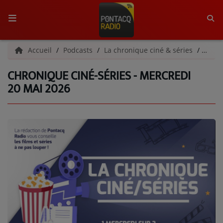
ACCUEIL
Accueil
Podcasts
La chronique ciné & séries
Chron
CHRONIQUE CINÉ-SÉRIES - MERCREDI
RADIO
20 MAI 2026
QUI SOMMES-NOUS ?
L'ÉQUIPE
GRILLE DES PROGRAMMES
C'ÉTAIT QUOI CE TITRE ?
MÉDIAS
PODCASTS - SAISON 2026/2027