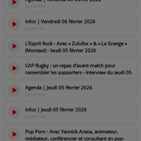
il y a 6 mois
Infos | Vendredi 06 février 2026
il y a 6 mois
L'Esprit Rock - Avec « Zulufox » & « La Grange »
(Montaut) - Jeudi 05 février 2026
il y a 6 mois
CAP Rugby : un repas d’avant-match pour
rassembler les supporters - Interview du jeudi 05
février 2026
il y a 6 mois
Agenda | Jeudi 05 février 2026
il y a 6 mois
Infos | Jeudi 05 février 2026
il y a 6 mois
Pop Porn - Avec Yannick Arana, animateur,
médiateur, conférencier et consultant en pop-