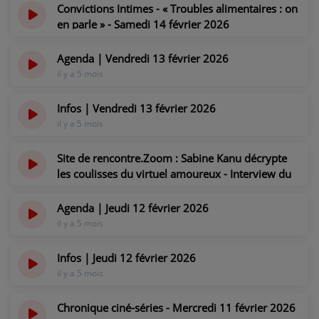
CONTACT
Convictions Intimes - « Troubles alimentaires : on
en parle » - Samedi 14 février 2026
il y a 5 mois
Agenda | Vendredi 13 février 2026
il y a 5 mois
Infos | Vendredi 13 février 2026
il y a 5 mois
Site de rencontre.Zoom : Sabine Kanu décrypte
les coulisses du virtuel amoureux - Interview du
jeudi 12 février 2026
il y a 5 mois
Agenda | Jeudi 12 février 2026
il y a 5 mois
Infos | Jeudi 12 février 2026
il y a 5 mois
Chronique ciné-séries - Mercredi 11 février 2026