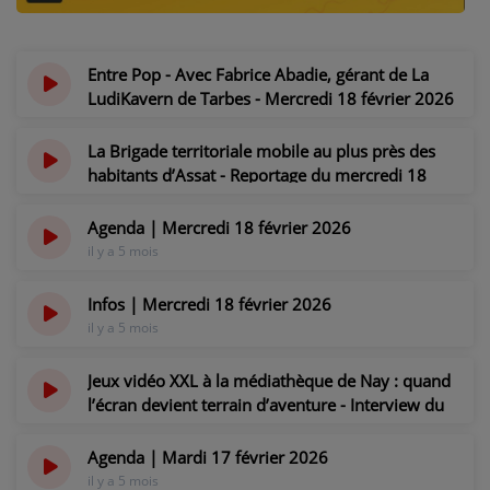
NOS PROGRAMMES COURTS
ARCHIVES - SAISONS PASSÉES
Entre Pop - Avec Fabrice Abadie, gérant de La
VOS ÉMISSIONS EN IMAGES
LudiKavern de Tarbes - Mercredi 18 février 2026
il y a 5 mois
PHOTOS
La Brigade territoriale mobile au plus près des
habitants d’Assat - Reportage du mercredi 18
février 2026
ANNONCEURS & ESPACE PRO
il y a 5 mois
Agenda | Mercredi 18 février 2026
il y a 5 mois
VOTRE PUBLICITÉ SUR PONTACQ RADIO
LOCATION DE STUDIOS
Infos | Mercredi 18 février 2026
il y a 5 mois
ÉDUCATION AUX MÉDIAS ET À
Jeux vidéo XXL à la médiathèque de Nay : quand
L'INFORMATION
l’écran devient terrain d’aventure - Interview du
EN QUOI ÇA CONSISTE ?
mardi 17 février 2026
ÉCOUTEZ LES PRODUCTIONS
il y a 5 mois
Agenda | Mardi 17 février 2026
il y a 5 mois