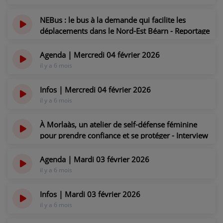
culture - Mercredi 04 février 2026
il y a 6 mois
NEBus : le bus à la demande qui facilite les
déplacements dans le Nord-Est Béarn - Reportage
du mercredi 04 février 2026
il y a 6 mois
Agenda | Mercredi 04 février 2026
il y a 6 mois
Infos | Mercredi 04 février 2026
il y a 6 mois
À Morlaàs, un atelier de self-défense féminine
pour prendre confiance et se protéger - Interview
du mardi 03 février 2026
il y a 6 mois
Agenda | Mardi 03 février 2026
il y a 6 mois
Infos | Mardi 03 février 2026
il y a 6 mois