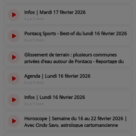
PARTICIPEZ
Infos | Mardi 17 février 2026
il y a 5 mois
JEUX CONCOURS
RECRUTEMENT
Pontacq Sports - Best-of du lundi 16 février 2026
il y a 5 mois
VENEZ DANS LE PUBLIC !
Glissement de terrain : plusieurs communes
privées d'eau autour de Pontacq - Reportage du
CRÉATIONS AUDIOVISUELLES
lundi 16 février 2026
il y a 5 mois
Agenda | Lundi 16 février 2026
L'ŒIL DE L'OIE | PRÉSENTATION
il y a 5 mois
VIDÉOS | L’ŒIL DE L'OIE
Infos | Lundi 16 février 2026
VIDÉOS | JEUX
il y a 5 mois
Horoscope | Semaine du 16 au 22 février 2026 |
PARTENAIRES
Avec Cindy Savy, astrologue cartomancienne
il y a 5 mois