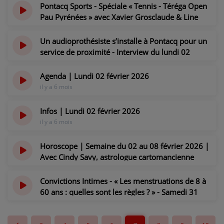
Pontacq Sports - Spéciale « Tennis - Téréga Open
Pau Pyrénées » avec Xavier Grosclaude & Line
Vergez-Couret - Lundi 02 février 2026
il y a 6 mois
Un audioprothésiste s’installe à Pontacq pour un
service de proximité - Interview du lundi 02
février 2026
il y a 6 mois
Agenda | Lundi 02 février 2026
il y a 6 mois
Infos | Lundi 02 février 2026
il y a 6 mois
Horoscope | Semaine du 02 au 08 février 2026 |
Avec Cindy Savy, astrologue cartomancienne
il y a 6 mois
Convictions Intimes - « Les menstruations de 8 à
60 ans : quelles sont les règles ? » - Samedi 31
janvier 2026
il y a 6 mois