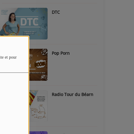
DTC
Pop Porn
ite et pour
Radio Tour du Béarn