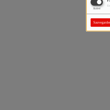
F
Ut
Activé
Sauvegarde