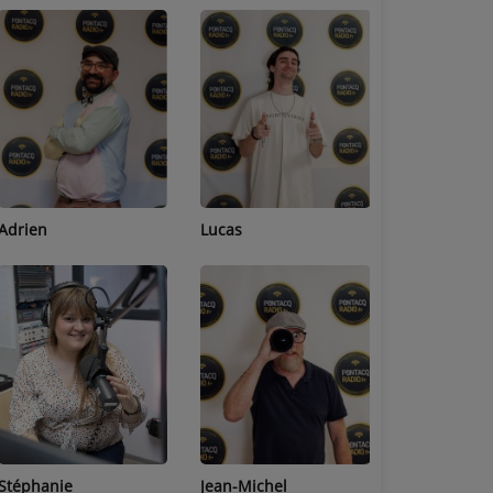
Adrien
Lucas
Bastien
Stéphanie
Jean-Michel
Céline