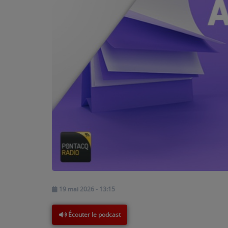
PODCASTS - SAISON 2026/2027
NOS PROGRAMMES COURTS
ARCHIVES - SAISONS PASSÉES
VOS ÉMISSIONS EN IMAGES
PHOTOS
ANNONCEURS & ESPACE PRO
VOTRE PUBLICITÉ SUR PONTACQ RADIO
LOCATION DE STUDIOS
ÉDUCATION AUX MÉDIAS ET À
19 mai 2026 - 13:15
L'INFORMATION
EN QUOI ÇA CONSISTE ?
Écouter le podcast
ÉCOUTEZ LES PRODUCTIONS