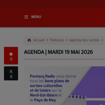
MENU
ACCUEIL
Accueil
Podcasts
Agenda des sorties
RADIO
AGENDA | MARDI 19 MAI 2026
QUI SOMMES-NOUS ?
0
L'ÉQUIPE
GRILLE DES PROGRAMMES
0
C'ÉTAIT QUOI CE TITRE ?
MÉDIAS