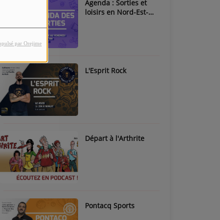
Agenda : Sorties et
loisirs en Nord-Est-
Béarn & Pays de Nay
opulsé par Orejime
L'Esprit Rock
Départ à l'Arthrite
Pontacq Sports