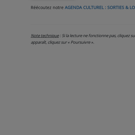
Réécoutez notre
AGENDA CULTUREL : SORTIES & LO
PARTICIPEZ
JEUX CONCOURS
Note technique
: Si la lecture ne fonctionne pas, cliquez s
RECRUTEMENT
apparaît, cliquez sur « Poursuivre ».
VENEZ DANS LE PUBLIC !
CRÉATIONS AUDIOVISUELLES
L'ŒIL DE L'OIE | PRÉSENTATION
VIDÉOS | L’ŒIL DE L'OIE
VIDÉOS | JEUX
PARTENAIRES