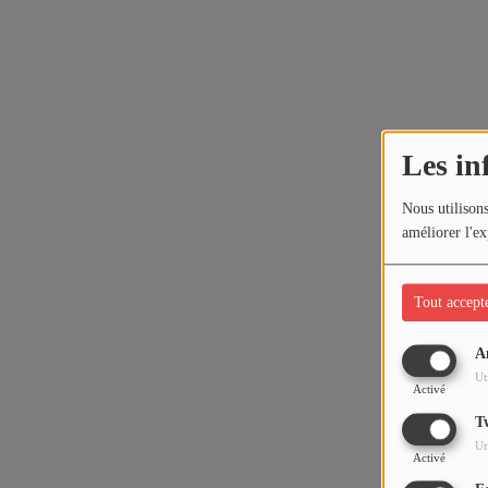
Les in
Nous utilisons
améliorer l'ex
Tout accept
A
Ut
Activé
T
Ut
Activé