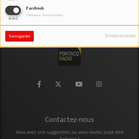
PARTICIPEZ
Facebook
Utilisation: Fonctionnalité
Activé
JEUX CONCOURS
RECRUTEMENT
Propulsé par Orejime
Sauvegarder
VENEZ DANS LE PUBLIC !
CRÉATIONS AUDIOVISUELLES
L'ŒIL DE L'OIE | PRÉSENTATION
VIDÉOS | L’ŒIL DE L'OIE
VIDÉOS | JEUX
Contactez-nous
PARTENAIRES
Vous avez une suggestion, ou vous voulez juste dire
bonjour ?