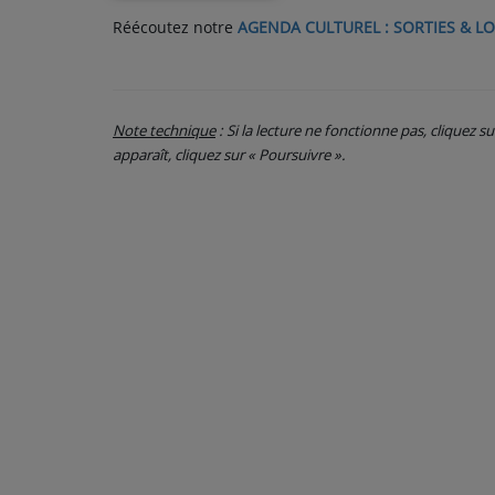
Réécoutez notre
AGENDA CULTUREL : SORTIES & LO
PARTICIPEZ
JEUX CONCOURS
Note technique
: Si la lecture ne fonctionne pas, cliquez s
RECRUTEMENT
apparaît, cliquez sur « Poursuivre ».
VENEZ DANS LE PUBLIC !
CRÉATIONS AUDIOVISUELLES
L'ŒIL DE L'OIE | PRÉSENTATION
VIDÉOS | L’ŒIL DE L'OIE
VIDÉOS | JEUX
PARTENAIRES