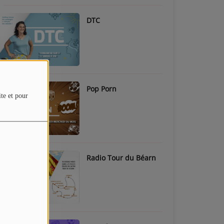
DTC
Pop Porn
ite et pour
Radio Tour du Béarn