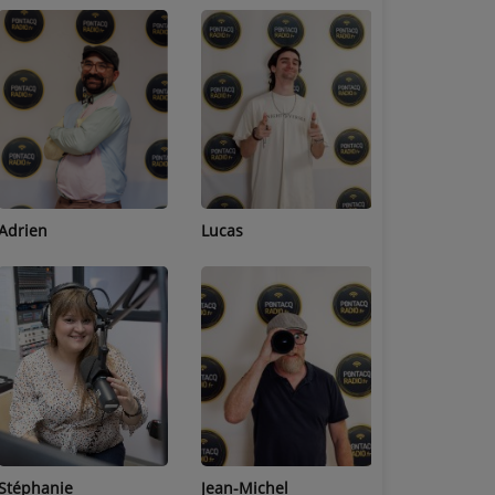
Adrien
Lucas
Bastien
Stéphanie
Jean-Michel
Céline