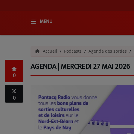
MENU
ACCUEIL
Accueil
Podcasts
Agenda des sorties
RADIO
AGENDA | MERCREDI 27 MAI 2026
QUI SOMMES-NOUS ?
0
L'ÉQUIPE
GRILLE DES PROGRAMMES
0
C'ÉTAIT QUOI CE TITRE ?
MÉDIAS