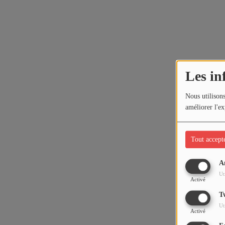
Les in
Nous utilisons
améliorer l'ex
Tout accept
A
Ut
Activé
T
Ut
Activé