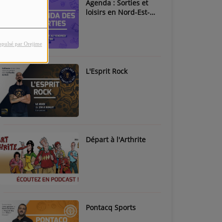
Agenda : Sorties et
loisirs en Nord-Est-
Béarn & Pays de Nay
opulsé par Orejime
L'Esprit Rock
Départ à l'Arthrite
Pontacq Sports