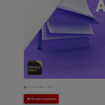
PODCASTS - SAISON 2026/2027
NOS PROGRAMMES COURTS
ARCHIVES - SAISONS PASSÉES
VOS ÉMISSIONS EN IMAGES
PHOTOS
ANNONCEURS & ESPACE PRO
VOTRE PUBLICITÉ SUR PONTACQ RADIO
LOCATION DE STUDIOS
ÉDUCATION AUX MÉDIAS ET À
27 mai 2026 - 13:15
L'INFORMATION
EN QUOI ÇA CONSISTE ?
Écouter le podcast
ÉCOUTEZ LES PRODUCTIONS