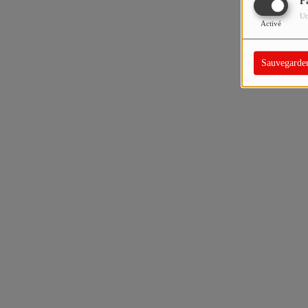
F
Ut
Activé
Sauvegarde