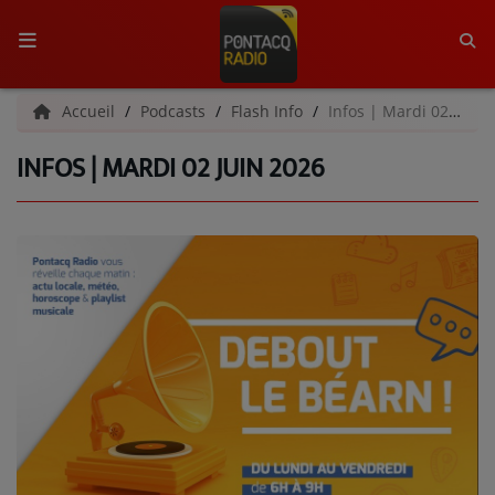
ACCUEIL
Accueil
Podcasts
Flash Info
Infos | Mardi 02 juin 2026
INFOS | MARDI 02 JUIN 2026
RADIO
QUI SOMMES-NOUS ?
L'ÉQUIPE
GRILLE DES PROGRAMMES
C'ÉTAIT QUOI CE TITRE ?
MÉDIAS
PODCASTS - SAISON 2026/2027