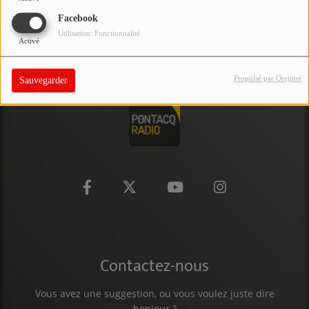
PARTICIPEZ
Facebook
Utilisation: Fonctionnalité
Activé
JEUX CONCOURS
RECRUTEMENT
Propulsé par Orejime
Sauvegarder
VENEZ DANS LE PUBLIC !
CRÉATIONS AUDIOVISUELLES
L'ŒIL DE L'OIE | PRÉSENTATION
VIDÉOS | L’ŒIL DE L'OIE
VIDÉOS | JEUX
Contactez-nous
PARTENAIRES
Vous avez une suggestion, ou vous voulez juste dire
bonjour ?