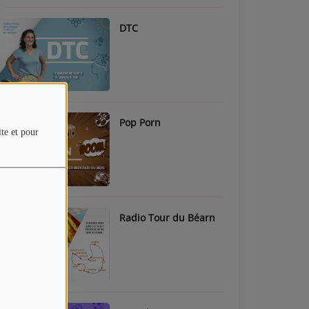
DTC
Pop Porn
ite et pour
Radio Tour du Béarn