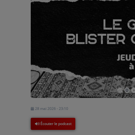
PARTICIPEZ
JEUX CONCOURS
RECRUTEMENT
VENEZ DANS LE PUBLIC !
CRÉATIONS AUDIOVISUELLES
L'ŒIL DE L'OIE | PRÉSENTATION
VIDÉOS | L’ŒIL DE L'OIE
VIDÉOS | JEUX
28 mai 2026 - 23:10
Écouter le podcast
PARTENAIRES