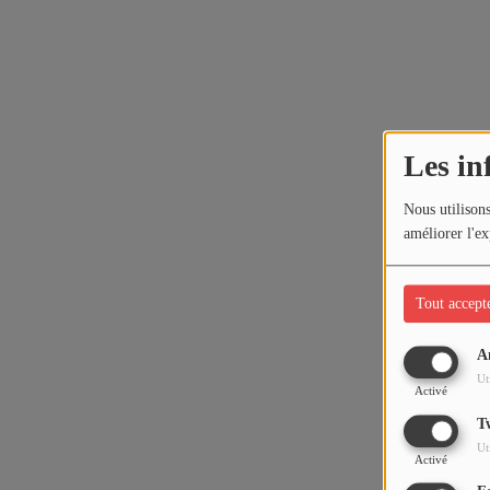
Les in
Nous utilisons
améliorer l'ex
Tout accept
A
Ut
Activé
T
Ut
Activé