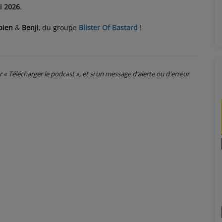
i 2026
.
bien
&
Benji
, du groupe
Blister Of Bastard
!
ur « Télécharger le podcast », et si un message d'alerte ou d'erreur