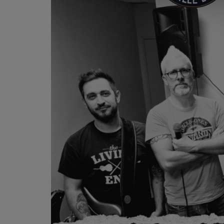
PODCASTS - SAISON 2026/2027
NOS PROGRAMMES COURTS
ARCHIVES - SAISONS PASSÉES
VOS ÉMISSIONS EN IMAGES
PHOTOS
ANNONCEURS & ESPACE PRO
VOTRE PUBLICITÉ SUR PONTACQ RADIO
LOCATION DE STUDIOS
ÉDUCATION AUX MÉDIAS ET À
L'INFORMATION
EN QUOI ÇA CONSISTE ?
ÉCOUTEZ LES PRODUCTIONS