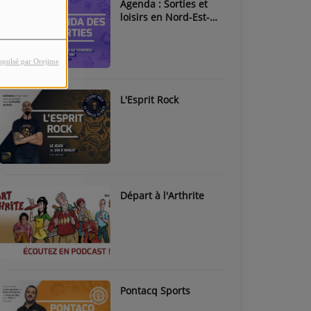
Agenda : Sorties et
loisirs en Nord-Est-
Béarn & Pays de Nay
opulsé par Orejime
L'Esprit Rock
Départ à l'Arthrite
Pontacq Sports