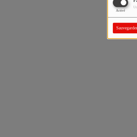
F
Ut
Activé
Sauvegarde