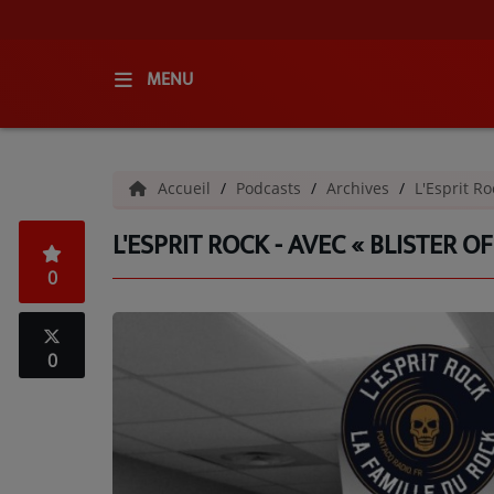
MENU
ACCUEIL
Accueil
Podcasts
Archives
L'Esprit R
RADIO
L'ESPRIT ROCK - AVEC « BLISTER OF
QUI SOMMES-NOUS ?
0
L'ÉQUIPE
GRILLE DES PROGRAMMES
0
C'ÉTAIT QUOI CE TITRE ?
MÉDIAS