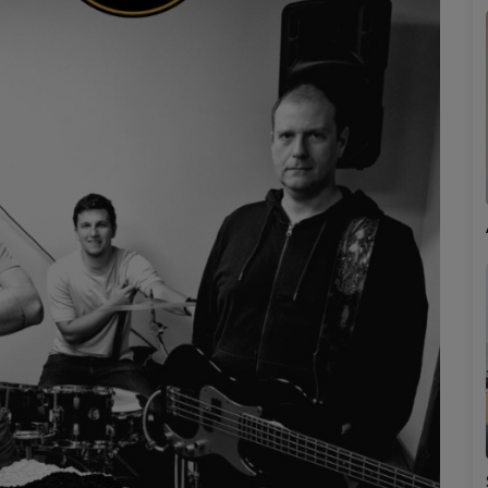
Marion
Émilie