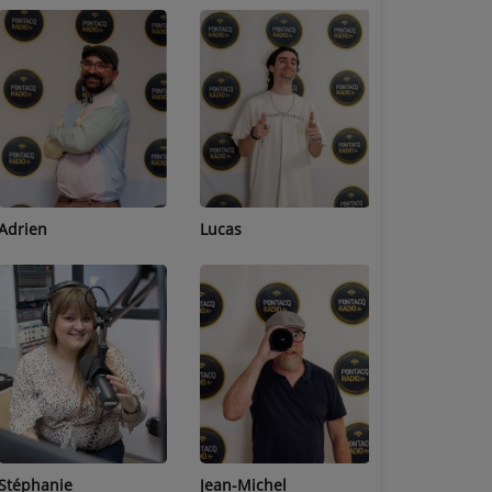
Adrien
Lucas
Bastien
Stéphanie
Jean-Michel
Céline