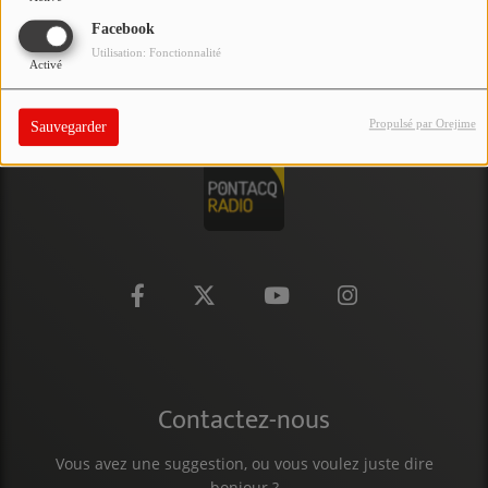
PARTICIPEZ
Facebook
Utilisation: Fonctionnalité
Activé
JEUX CONCOURS
RECRUTEMENT
Propulsé par Orejime
Sauvegarder
VENEZ DANS LE PUBLIC !
CRÉATIONS AUDIOVISUELLES
L'ŒIL DE L'OIE | PRÉSENTATION
VIDÉOS | L’ŒIL DE L'OIE
VIDÉOS | JEUX
Contactez-nous
PARTENAIRES
Vous avez une suggestion, ou vous voulez juste dire
bonjour ?